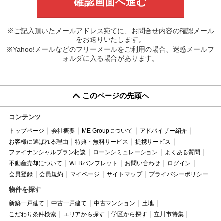
※ご記入頂いたメールアドレス宛てに、お問合せ内容の確認メール
をお送りいたします。
※Yahoo!メールなどのフリーメールをご利用の場合、迷惑メールフ
ォルダに入る場合があります。
このページの先頭へ
コンテンツ
トップページ
会社概要
ME Groupについて
アドバイザー紹介
お客様に選ばれる理由
特典・無料サービス
提携サービス
ファイナンシャルプラン相談
ローンシミュレーション
よくある質問
不動産売却について
WEBパンフレット
お問い合わせ
ログイン
会員登録
会員規約
マイページ
サイトマップ
プライバシーポリシー
物件を探す
新築一戸建て
中古一戸建て
中古マンション
土地
こだわり条件検索
エリアから探す
学区から探す
立川市特集