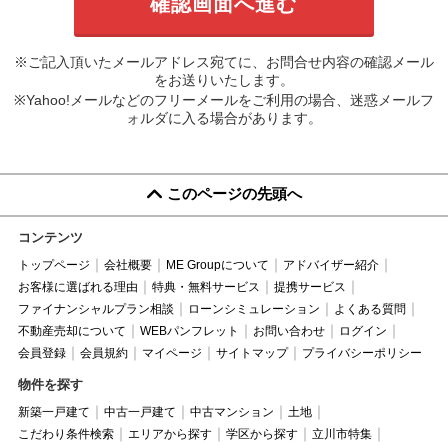
※ご記入頂いたメールアドレス宛てに、お問合せ内容の確認メール
をお送りいたします。
※Yahoo!メールなどのフリーメールをご利用の場合、迷惑メールフ
ォルダに入る場合があります。
このページの先頭へ
コンテンツ
トップページ
会社概要
ME Groupについて
アドバイザー紹介
お客様に選ばれる理由
特典・無料サービス
提携サービス
ファイナンシャルプラン相談
ローンシミュレーション
よくある質問
不動産売却について
WEBパンフレット
お問い合わせ
ログイン
会員登録
会員規約
マイページ
サイトマップ
プライバシーポリシー
物件を探す
新築一戸建て
中古一戸建て
中古マンション
土地
こだわり条件検索
エリアから探す
学区から探す
立川市特集