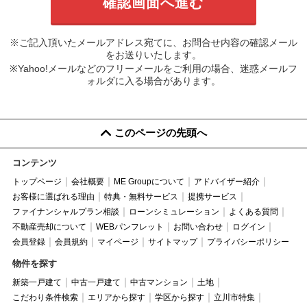
※ご記入頂いたメールアドレス宛てに、お問合せ内容の確認メール
をお送りいたします。
※Yahoo!メールなどのフリーメールをご利用の場合、迷惑メールフ
ォルダに入る場合があります。
このページの先頭へ
コンテンツ
トップページ
会社概要
ME Groupについて
アドバイザー紹介
お客様に選ばれる理由
特典・無料サービス
提携サービス
ファイナンシャルプラン相談
ローンシミュレーション
よくある質問
不動産売却について
WEBパンフレット
お問い合わせ
ログイン
会員登録
会員規約
マイページ
サイトマップ
プライバシーポリシー
物件を探す
新築一戸建て
中古一戸建て
中古マンション
土地
こだわり条件検索
エリアから探す
学区から探す
立川市特集