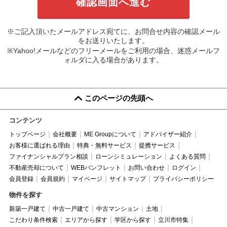
※ご記入頂いたメールアドレス宛てに、お問合せ内容の確認メール
をお送りいたします。
※Yahoo!メールなどのフリーメールをご利用の場合、迷惑メールフ
ォルダに入る場合があります。
このページの先頭へ
コンテンツ
トップページ
会社概要
ME Groupについて
アドバイザー紹介
お客様に選ばれる理由
特典・無料サービス
提携サービス
ファイナンシャルプラン相談
ローンシミュレーション
よくある質問
不動産売却について
WEBパンフレット
お問い合わせ
ログイン
会員登録
会員規約
マイページ
サイトマップ
プライバシーポリシー
物件を探す
新築一戸建て
中古一戸建て
中古マンション
土地
こだわり条件検索
エリアから探す
学区から探す
立川市特集