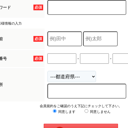
ワード
必須
客様情報の入力
前
必須
-
-
番号
必須
所
会員規約をご確認のうえ下記にチェックして下さい。
同意します
同意しません