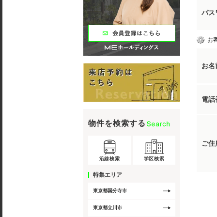
パス
お
お名
電話
物件を検索する
ご住
沿線検索
学区検索
特集エリア
東京都国分寺市
東京都立川市