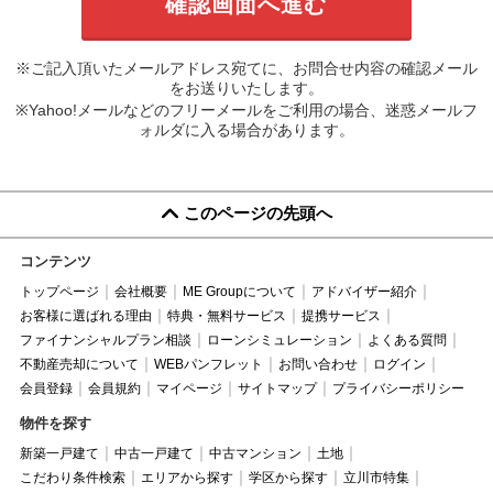
※ご記入頂いたメールアドレス宛てに、お問合せ内容の確認メール
をお送りいたします。
※Yahoo!メールなどのフリーメールをご利用の場合、迷惑メールフ
ォルダに入る場合があります。
このページの先頭へ
コンテンツ
トップページ
会社概要
ME Groupについて
アドバイザー紹介
お客様に選ばれる理由
特典・無料サービス
提携サービス
ファイナンシャルプラン相談
ローンシミュレーション
よくある質問
不動産売却について
WEBパンフレット
お問い合わせ
ログイン
会員登録
会員規約
マイページ
サイトマップ
プライバシーポリシー
物件を探す
新築一戸建て
中古一戸建て
中古マンション
土地
こだわり条件検索
エリアから探す
学区から探す
立川市特集