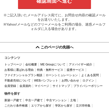
※ご記入頂いたメールアドレス宛てに、お問合せ内容の確認メール
をお送りいたします。
※Yahoo!メールなどのフリーメールをご利用の場合、迷惑メールフ
ォルダに入る場合があります。
このページの先頭へ
コンテンツ
トップページ
会社概要
ME Groupについて
アドバイザー紹介
お客様に選ばれる理由
特典・無料サービス
提携サービス
ファイナンシャルプラン相談
ローンシミュレーション
よくある質問
不動産売却について
WEBパンフレット
お問い合わせ
ログイン
会員登録
会員規約
マイページ
サイトマップ
プライバシーポリシー
物件を探す
新築一戸建て
中古一戸建て
中古マンション
土地
こだわり条件検索
エリアから探す
学区から探す
立川市特集