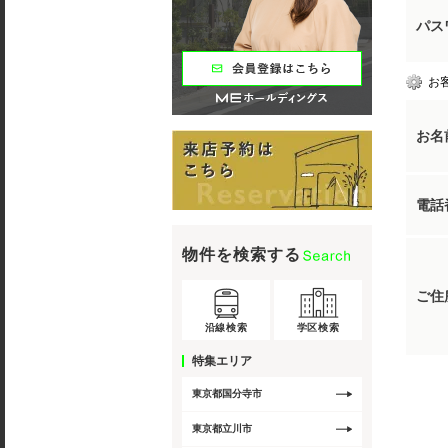
パス
お
お名
電話
物件を検索する
ご住
沿線検索
学区検索
特集エリア
東京都国分寺市
東京都立川市