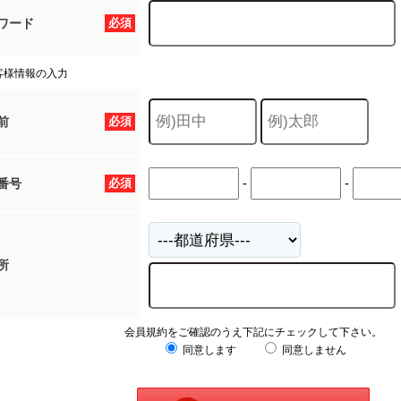
ワード
必須
客様情報の入力
前
必須
-
-
番号
必須
所
会員規約をご確認のうえ下記にチェックして下さい。
同意します
同意しません