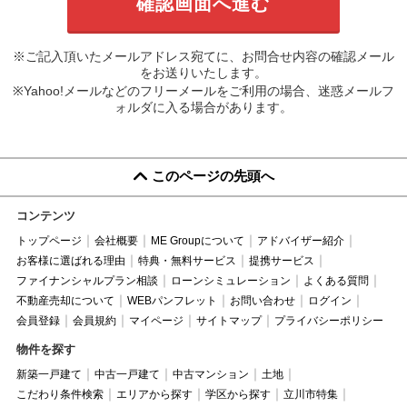
※ご記入頂いたメールアドレス宛てに、お問合せ内容の確認メール
をお送りいたします。
※Yahoo!メールなどのフリーメールをご利用の場合、迷惑メールフ
ォルダに入る場合があります。
このページの先頭へ
コンテンツ
トップページ
会社概要
ME Groupについて
アドバイザー紹介
お客様に選ばれる理由
特典・無料サービス
提携サービス
ファイナンシャルプラン相談
ローンシミュレーション
よくある質問
不動産売却について
WEBパンフレット
お問い合わせ
ログイン
会員登録
会員規約
マイページ
サイトマップ
プライバシーポリシー
物件を探す
新築一戸建て
中古一戸建て
中古マンション
土地
こだわり条件検索
エリアから探す
学区から探す
立川市特集