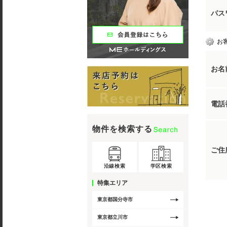
パス
お
お名
電話
物件を検索する
ご住
沿線検索
学区検索
特集エリア
東京都国分寺市
東京都立川市