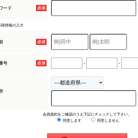
ワード
必須
客様情報の入力
前
必須
-
-
番号
必須
所
会員規約をご確認のうえ下記にチェックして下さい。
同意します
同意しません