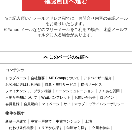
※ご記入頂いたメールアドレス宛てに、お問合せ内容の確認メール
をお送りいたします。
※Yahoo!メールなどのフリーメールをご利用の場合、迷惑メールフ
ォルダに入る場合があります。
このページの先頭へ
コンテンツ
トップページ
会社概要
ME Groupについて
アドバイザー紹介
お客様に選ばれる理由
特典・無料サービス
提携サービス
ファイナンシャルプラン相談
ローンシミュレーション
よくある質問
不動産売却について
WEBパンフレット
お問い合わせ
ログイン
会員登録
会員規約
マイページ
サイトマップ
プライバシーポリシー
物件を探す
新築一戸建て
中古一戸建て
中古マンション
土地
こだわり条件検索
エリアから探す
学区から探す
立川市特集