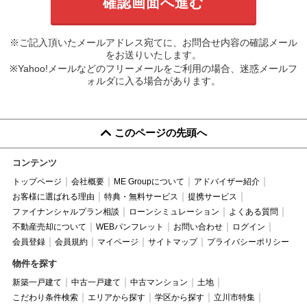
※ご記入頂いたメールアドレス宛てに、お問合せ内容の確認メール
をお送りいたします。
※Yahoo!メールなどのフリーメールをご利用の場合、迷惑メールフ
ォルダに入る場合があります。
このページの先頭へ
コンテンツ
トップページ
会社概要
ME Groupについて
アドバイザー紹介
お客様に選ばれる理由
特典・無料サービス
提携サービス
ファイナンシャルプラン相談
ローンシミュレーション
よくある質問
不動産売却について
WEBパンフレット
お問い合わせ
ログイン
会員登録
会員規約
マイページ
サイトマップ
プライバシーポリシー
物件を探す
新築一戸建て
中古一戸建て
中古マンション
土地
こだわり条件検索
エリアから探す
学区から探す
立川市特集