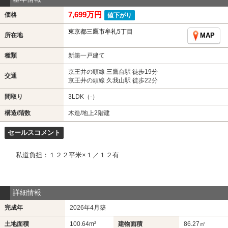
7,699万円
価格
値下がり
東京都三鷹市牟礼5丁目
所在地
MAP
種類
新築一戸建て
京王井の頭線 三鷹台駅 徒歩19分
交通
京王井の頭線 久我山駅 徒歩22分
間取り
3LDK（-）
構造/階数
木造/地上2階建
セールスコメント
私道負担：１２２平米×１／１２有
詳細情報
完成年
2026年4月築
土地面積
100.64m²
建物面積
86.27㎡