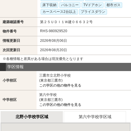
床下収納
バルコニー
TVドアホン
都市ガス
カースペース2台以上
プライスダウン
建築確認番号
第２５ＵＤＩ１Ｗ建０６６３２号
RHS-980929520
物件番号
情報更新日
2026年08月06日
次回更新日
2026年08月20日
※各種情報と差異がある場合は現況優先となります
学区情報
三鷹市立北野小学校
小学校区
(東京都三鷹市)
この学区の他の物件を見る
第六中学校
中学校区
(東京都三鷹市)
この学区の他の物件を見る
北野小学校学区域
第六中学校学区域