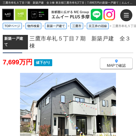
三鷹市牟礼５丁目７期 新築戸建 全３棟 東京都三鷹市牟礼5丁目｜7,699万円の新築一戸建て｜エムイーPLUS多摩
TOPページ
>
物件検索
>
新築一戸建て
>
三鷹市
>
京王井の頭線
>
三鷹市牟礼５丁
三鷹市牟礼５丁目７期 新築戸建 全３
新築一戸建
て
棟
7,699万円
値下がり
MAPで確認