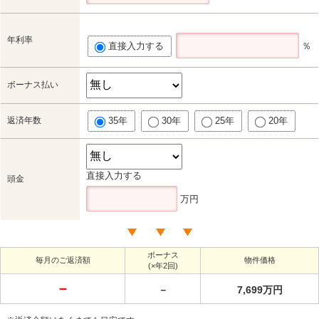
年利率
直接入力する
％
ボーナス払い
返済年数
35年
30年
25年
20年
直接入力する
頭金
万円
ボーナス
毎月のご返済額
物件価格
(×年2回)
－
－
7,699万円