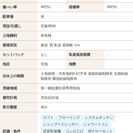
40(%)
80(%)
建ぺい率
容積率
駐車場
有
現況/引渡し
空家/即時
土地権利
所有権
接道状況
接道: 西 私道 道路幅: 4ｍ
セットバック
なし
私道負担面積
-
地目
宅地
地勢
土地面積：共有地約0.62平米 道路斜線制限有 北側斜線
法令上の制限
制限有 隣地斜線制限有
用途地域
第一種低層住居専用地域
都市計画
市街化区域
取引態様
仲介
ロフト
フローリング
システムキッチン
シャンプードレッサー
シャワートイレ
設備・条件
浴室乾燥機
コンロ三口
Wクローゼット