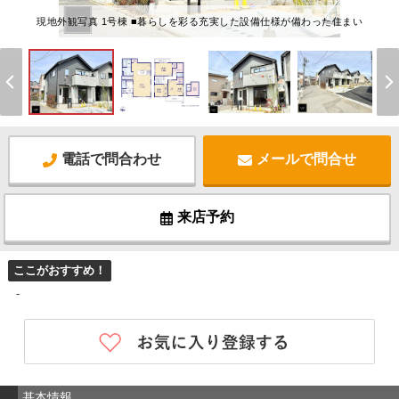
現地外観写真 1号棟 ■暮らしを彩る充実した設備仕様が備わった住まい
電話で問合わせ
メールで問合せ
来店予約
ここがおすすめ！
-
基本情報