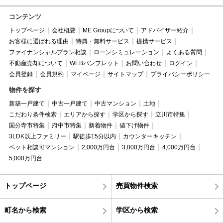
コンテンツ
トップページ
会社概要
ME Groupについて
アドバイザー紹介
お客様に選ばれる理由
特典・無料サービス
提携サービス
ファイナンシャルプラン相談
ローンシミュレーション
よくある質問
不動産売却について
WEBパンフレット
お問い合わせ
ログイン
会員登録
会員規約
マイページ
サイトマップ
プライバシーポリシー
物件を探す
新築一戸建て
中古一戸建て
中古マンション
土地
こだわり条件検索
エリアから探す
学区から探す
立川市特集
国分寺市特集
府中市特集
新着物件
値下げ物件
3LDK以上ファミリー
駅徒歩15分以内
カウンターキッチン
ペット相談可マンション
2,000万円台
3,000万円台
4,000万円台
5,000万円台
トップページ
売買物件検索
町名から検索
学区から検索