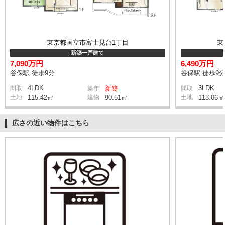
東京都国立市富士見台1丁目
東
新築一戸建て
7,090万円
6,490万円
谷保駅 徒歩9分
谷保駅 徒歩9
4LDK
3LDK
間取
築年
新築
間取
土地
115.42㎡
建物
90.51㎡
土地
113.06㎡
広さの近い物件はこちら