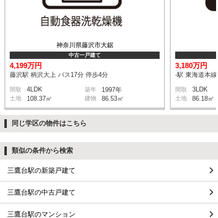
神奈川県藤沢市大鋸
中古一戸建て
4,199万円
3,180万円
藤沢駅 柄沢大上 バス17分 停歩4分
-駅 東海道本
4LDK
3LDK
間取
築年
1997年
間取
土地
108.37㎡
建物
86.53㎡
土地
86.18㎡
同じ学区の物件はこちら
類似の条件から検索
三鷹台駅の新築戸建て
三鷹台駅の中古戸建て
三鷹台駅のマンション