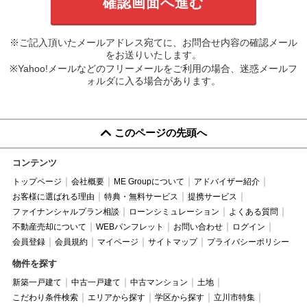
※ご記入頂いたメールアドレス宛てに、お問合せ内容の確認メール
をお送りいたします。
※Yahoo!メールなどのフリーメールをご利用の場合、迷惑メールフ
ォルダに入る場合があります。
このページの先頭へ
コンテンツ
トップページ
会社概要
ME Groupについて
アドバイザー紹介
お客様に選ばれる理由
特典・無料サービス
提携サービス
ファイナンシャルプラン相談
ローンシミュレーション
よくある質問
不動産売却について
WEBパンフレット
お問い合わせ
ログイン
会員登録
会員規約
マイページ
サイトマップ
プライバシーポリシー
物件を探す
新築一戸建て
中古一戸建て
中古マンション
土地
こだわり条件検索
エリアから探す
学区から探す
立川市特集