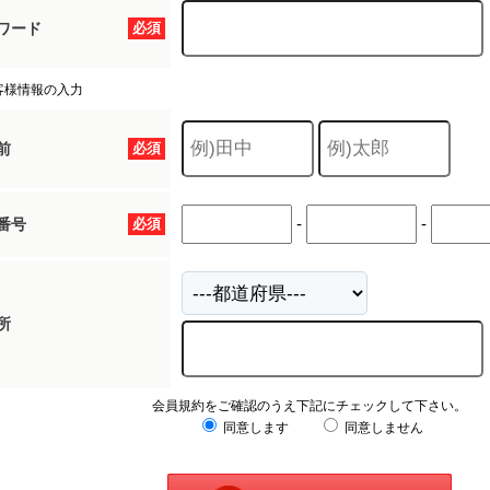
ワード
必須
客様情報の入力
前
必須
-
-
番号
必須
所
会員規約をご確認のうえ下記にチェックして下さい。
同意します
同意しません