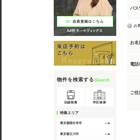
パス
お
お名
電話
物件を検索する
ご住
沿線検索
学区検索
特集エリア
東京都国分寺市
東京都立川市