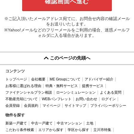
※ご記入頂いたメールアドレス宛てに、お問合せ内容の確認メール
をお送りいたします。
※Yahoo!メールなどのフリーメールをご利用の場合、迷惑メールフ
ォルダに入る場合があります。
このページの先頭へ
コンテンツ
トップページ
会社概要
ME Groupについて
アドバイザー紹介
お客様に選ばれる理由
特典・無料サービス
提携サービス
ファイナンシャルプラン相談
ローンシミュレーション
よくある質問
不動産売却について
WEBパンフレット
お問い合わせ
ログイン
会員登録
会員規約
マイページ
サイトマップ
プライバシーポリシー
物件を探す
新築一戸建て
中古一戸建て
中古マンション
土地
こだわり条件検索
エリアから探す
学区から探す
立川市特集