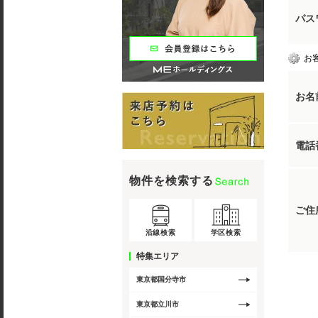
パス
お
お名
電話
物件を検索する
ご住
沿線検索
学区検索
特集エリア
東京都国分寺市
東京都立川市