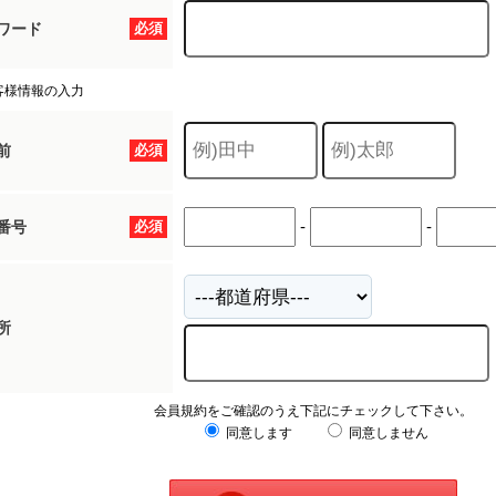
ワード
必須
客様情報の入力
前
必須
-
-
番号
必須
所
会員規約をご確認のうえ下記にチェックして下さい。
同意します
同意しません