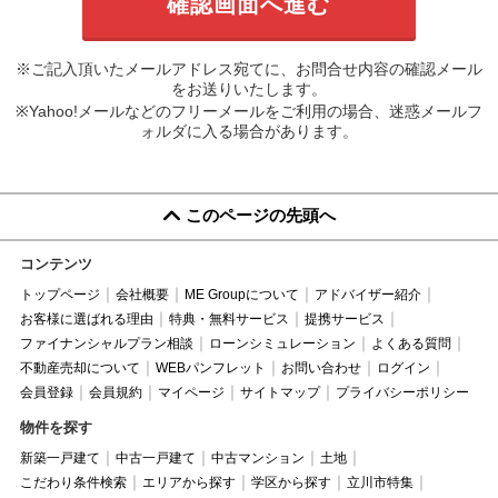
※ご記入頂いたメールアドレス宛てに、お問合せ内容の確認メール
をお送りいたします。
※Yahoo!メールなどのフリーメールをご利用の場合、迷惑メールフ
ォルダに入る場合があります。
このページの先頭へ
コンテンツ
トップページ
会社概要
ME Groupについて
アドバイザー紹介
お客様に選ばれる理由
特典・無料サービス
提携サービス
ファイナンシャルプラン相談
ローンシミュレーション
よくある質問
不動産売却について
WEBパンフレット
お問い合わせ
ログイン
会員登録
会員規約
マイページ
サイトマップ
プライバシーポリシー
物件を探す
新築一戸建て
中古一戸建て
中古マンション
土地
こだわり条件検索
エリアから探す
学区から探す
立川市特集