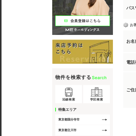
パス
お
お名
電話
物件を検索する
ご住
沿線検索
学区検索
特集エリア
東京都国分寺市
東京都立川市