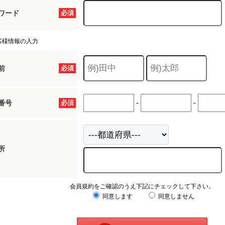
ワード
必須
客様情報の入力
前
必須
-
-
番号
必須
所
会員規約をご確認のうえ下記にチェックして下さい。
同意します
同意しません