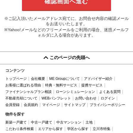
※ご記入頂いたメールアドレス宛てに、お問合せ内容の確認メール
をお送りいたします。
※Yahoo!メールなどのフリーメールをご利用の場合、迷惑メールフ
ォルダに入る場合があります。
このページの先頭へ
コンテンツ
トップページ
会社概要
ME Groupについて
アドバイザー紹介
お客様に選ばれる理由
特典・無料サービス
提携サービス
ファイナンシャルプラン相談
ローンシミュレーション
よくある質問
不動産売却について
WEBパンフレット
お問い合わせ
ログイン
会員登録
会員規約
マイページ
サイトマップ
プライバシーポリシー
物件を探す
新築一戸建て
中古一戸建て
中古マンション
土地
こだわり条件検索
エリアから探す
学区から探す
立川市特集