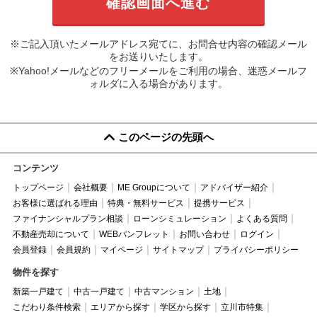
※ご記入頂いたメールアドレス宛てに、お問合せ内容の確認メール
をお送りいたします。
※Yahoo!メールなどのフリーメールをご利用の場合、迷惑メールフ
ォルダに入る場合があります。
このページの先頭へ
コンテンツ
トップページ
会社概要
ME Groupについて
アドバイザー紹介
お客様に選ばれる理由
特典・無料サービス
提携サービス
ファイナンシャルプラン相談
ローンシミュレーション
よくある質問
不動産売却について
WEBパンフレット
お問い合わせ
ログイン
会員登録
会員規約
マイページ
サイトマップ
プライバシーポリシー
物件を探す
新築一戸建て
中古一戸建て
中古マンション
土地
こだわり条件検索
エリアから探す
学区から探す
立川市特集