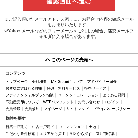
※ご記入頂いたメールアドレス宛てに、お問合せ内容の確認メール
をお送りいたします。
※Yahoo!メールなどのフリーメールをご利用の場合、迷惑メールフ
ォルダに入る場合があります。
このページの先頭へ
コンテンツ
トップページ
会社概要
ME Groupについて
アドバイザー紹介
お客様に選ばれる理由
特典・無料サービス
提携サービス
ファイナンシャルプラン相談
ローンシミュレーション
よくある質問
不動産売却について
WEBパンフレット
お問い合わせ
ログイン
会員登録
会員規約
マイページ
サイトマップ
プライバシーポリシー
物件を探す
新築一戸建て
中古一戸建て
中古マンション
土地
こだわり条件検索
エリアから探す
学区から探す
立川市特集