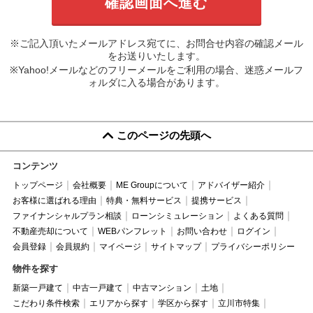
※ご記入頂いたメールアドレス宛てに、お問合せ内容の確認メール
をお送りいたします。
※Yahoo!メールなどのフリーメールをご利用の場合、迷惑メールフ
ォルダに入る場合があります。
このページの先頭へ
コンテンツ
トップページ
会社概要
ME Groupについて
アドバイザー紹介
お客様に選ばれる理由
特典・無料サービス
提携サービス
ファイナンシャルプラン相談
ローンシミュレーション
よくある質問
不動産売却について
WEBパンフレット
お問い合わせ
ログイン
会員登録
会員規約
マイページ
サイトマップ
プライバシーポリシー
物件を探す
新築一戸建て
中古一戸建て
中古マンション
土地
こだわり条件検索
エリアから探す
学区から探す
立川市特集