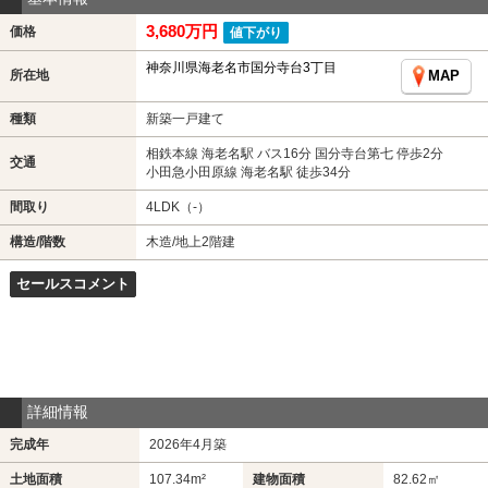
3,680万円
価格
値下がり
神奈川県海老名市国分寺台3丁目
所在地
MAP
種類
新築一戸建て
相鉄本線 海老名駅 バス16分 国分寺台第七 停歩2分
交通
小田急小田原線 海老名駅 徒歩34分
間取り
4LDK（-）
構造/階数
木造/地上2階建
セールスコメント
詳細情報
完成年
2026年4月築
土地面積
107.34m²
建物面積
82.62㎡