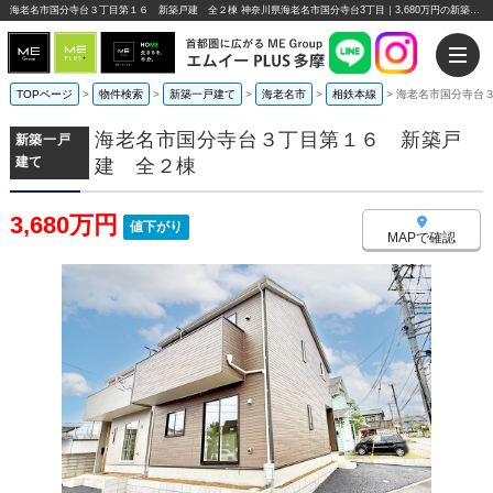
海老名市国分寺台３丁目第１６ 新築戸建 全２棟 神奈川県海老名市国分寺台3丁目｜3,680万円の新築一戸建て｜エムイーPLUS多摩
TOPページ
>
物件検索
>
新築一戸建て
>
海老名市
>
相鉄本線
>
海老名市国分寺台
海老名市国分寺台３丁目第１６ 新築戸
新築一戸
建て
建 全２棟
3,680万円
値下がり
MAPで確認