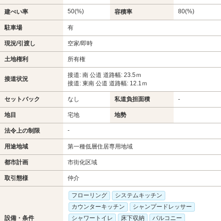
50(%)
80(%)
建ぺい率
容積率
駐車場
有
現況/引渡し
空家/即時
土地権利
所有権
接道: 南 公道 道路幅: 23.5ｍ
接道状況
接道: 東南 公道 道路幅: 12.1ｍ
セットバック
なし
私道負担面積
-
地目
宅地
地勢
-
法令上の制限
用途地域
第一種低層住居専用地域
都市計画
市街化区域
取引態様
仲介
フローリング
システムキッチン
カウンターキッチン
シャンプードレッサー
設備・条件
シャワートイレ
床下収納
バルコニー