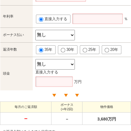
年利率
直接入力する
％
ボーナス払い
返済年数
35年
30年
25年
20年
直接入力する
頭金
万円
ボーナス
毎月のご返済額
物件価格
(×年2回)
－
－
3,680万円