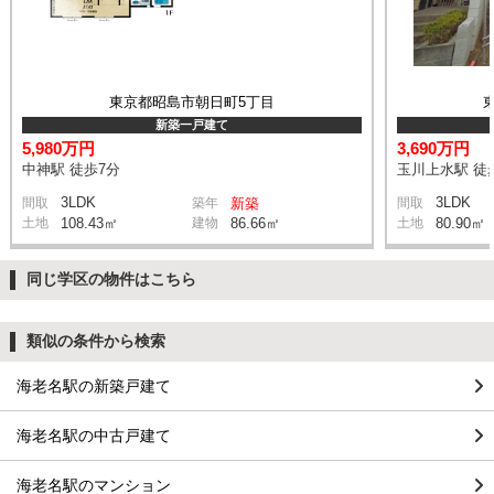
東京都昭島市朝日町5丁目
新築一戸建て
5,980万円
3,690万円
中神駅 徒歩7分
玉川上水駅 徒
3LDK
3LDK
間取
築年
新築
間取
土地
108.43㎡
建物
86.66㎡
土地
80.90㎡
同じ学区の物件はこちら
類似の条件から検索
海老名駅の新築戸建て
海老名駅の中古戸建て
海老名駅のマンション