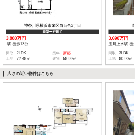
神奈川県横浜市泉区白百合3丁目
新築一戸建て
3,880万円
3,690万円
-駅 徒歩13分
玉川上水駅 徒
2LDK
3LDK
間取
築年
新築
間取
土地
72.48㎡
建物
58.99㎡
土地
80.90㎡
広さの近い物件はこちら