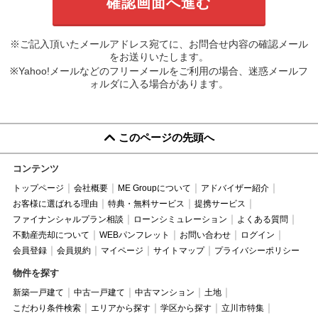
※ご記入頂いたメールアドレス宛てに、お問合せ内容の確認メール
をお送りいたします。
※Yahoo!メールなどのフリーメールをご利用の場合、迷惑メールフ
ォルダに入る場合があります。
このページの先頭へ
コンテンツ
トップページ
会社概要
ME Groupについて
アドバイザー紹介
お客様に選ばれる理由
特典・無料サービス
提携サービス
ファイナンシャルプラン相談
ローンシミュレーション
よくある質問
不動産売却について
WEBパンフレット
お問い合わせ
ログイン
会員登録
会員規約
マイページ
サイトマップ
プライバシーポリシー
物件を探す
新築一戸建て
中古一戸建て
中古マンション
土地
こだわり条件検索
エリアから探す
学区から探す
立川市特集