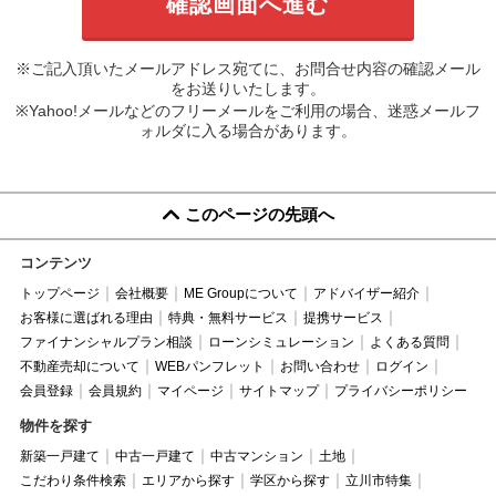
※ご記入頂いたメールアドレス宛てに、お問合せ内容の確認メール
をお送りいたします。
※Yahoo!メールなどのフリーメールをご利用の場合、迷惑メールフ
ォルダに入る場合があります。
このページの先頭へ
コンテンツ
トップページ
会社概要
ME Groupについて
アドバイザー紹介
お客様に選ばれる理由
特典・無料サービス
提携サービス
ファイナンシャルプラン相談
ローンシミュレーション
よくある質問
不動産売却について
WEBパンフレット
お問い合わせ
ログイン
会員登録
会員規約
マイページ
サイトマップ
プライバシーポリシー
物件を探す
新築一戸建て
中古一戸建て
中古マンション
土地
こだわり条件検索
エリアから探す
学区から探す
立川市特集