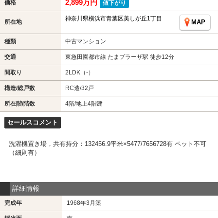
2,899万円
価格
値下がり
神奈川県横浜市青葉区美しが丘1丁目
所在地
MAP
種類
中古マンション
交通
東急田園都市線 たまプラーザ駅 徒歩12分
間取り
2LDK（-）
構造/総戸数
RC造/32戸
所在階/階数
4階/地上4階建
セールスコメント
洗濯機置き場，共有持分：132456.9平米×5477/7656728有 ペット不可
（細則有）
詳細情報
完成年
1968年3月築