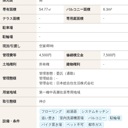
採光面
南
専有面積
54.77㎡
バルコニー面積
6.3m²
-
-
テラス面積
専用庭面積
-
駐車場
-
駐輪場
現況/引渡し
空家/即時
管理費等
4,500円
修繕積立金
7,500円
土地権利
所有権
建物権利
-
管理形態：委託（通勤）
管理態様
管理組合：-
管理会社：日本総合住生活株式会社
用途地域
第一種中高層住居専用地域
取引態様
仲介
フローリング
給湯器
システムキッチン
追い焚き
室内洗濯機置場
バルコニー
駐輪場
設備・条件
バイク置き場
ペット不可
都市ガス