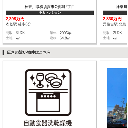
神奈川県横須賀市公郷町2丁目
神奈川
中古マンション
2,398万円
2,830万円
衣笠駅 徒歩6分
元住吉駅 北島 
3LDK
2LDK
間取
築年
2005年
間取
土地
-㎡
建物
64.8㎡
土地
-㎡
広さの近い物件はこちら