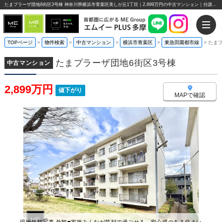
たまプラーザ団地6街区3号棟 神奈川県横浜市青葉区美しが丘1丁目｜2,899万円の中古マンション｜分譲住宅や新築物件｜エムイーPLUS多摩
TOPページ
>
物件検索
>
中古マンション
>
横浜市青葉区
>
東急田園都市線
>
たま
たまプラーザ団地6街区3号棟
中古マンション
2,899万円
値下がり
MAPで確認