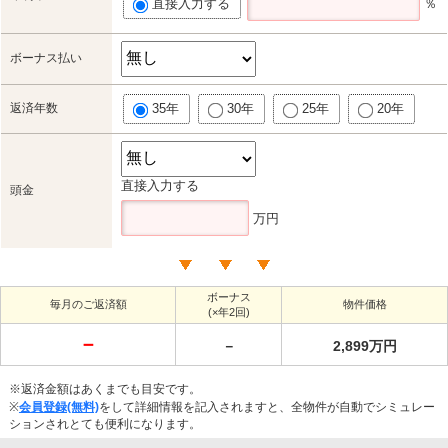
直接入力する
％
ボーナス払い
返済年数
35年
30年
25年
20年
直接入力する
頭金
万円
ボーナス
毎月のご返済額
物件価格
(×年2回)
－
－
2,899万円
※返済金額はあくまでも目安です。
※
会員登録(無料)
をして詳細情報を記入されますと、全物件が自動でシミュレー
ションされとても便利になります。