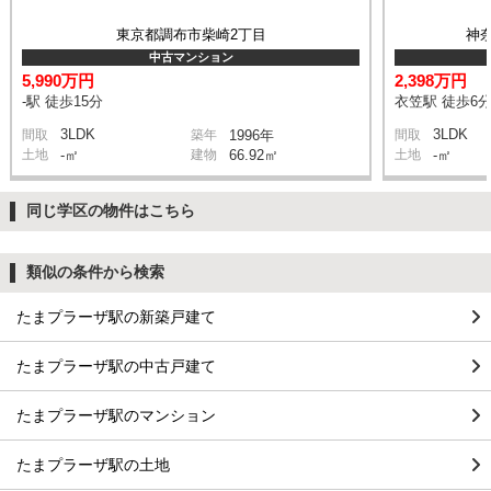
東京都調布市柴崎2丁目
神
中古マンション
5,990万円
2,398万円
-駅 徒歩15分
衣笠駅 徒歩6
3LDK
3LDK
間取
築年
1996年
間取
土地
-㎡
建物
66.92㎡
土地
-㎡
同じ学区の物件はこちら
類似の条件から検索
たまプラーザ駅の新築戸建て
たまプラーザ駅の中古戸建て
たまプラーザ駅のマンション
たまプラーザ駅の土地