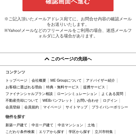
※ご記入頂いたメールアドレス宛てに、お問合せ内容の確認メール
をお送りいたします。
※Yahoo!メールなどのフリーメールをご利用の場合、迷惑メールフ
ォルダに入る場合があります。
このページの先頭へ
コンテンツ
トップページ
会社概要
ME Groupについて
アドバイザー紹介
お客様に選ばれる理由
特典・無料サービス
提携サービス
ファイナンシャルプラン相談
ローンシミュレーション
よくある質問
不動産売却について
WEBパンフレット
お問い合わせ
ログイン
会員登録
会員規約
マイページ
サイトマップ
プライバシーポリシー
物件を探す
新築一戸建て
中古一戸建て
中古マンション
土地
こだわり条件検索
エリアから探す
学区から探す
立川市特集