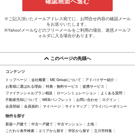
※ご記入頂いたメールアドレス宛てに、お問合せ内容の確認メール
をお送りいたします。
※Yahoo!メールなどのフリーメールをご利用の場合、迷惑メールフ
ォルダに入る場合があります。
このページの先頭へ
コンテンツ
トップページ
会社概要
ME Groupについて
アドバイザー紹介
お客様に選ばれる理由
特典・無料サービス
提携サービス
ファイナンシャルプラン相談
ローンシミュレーション
よくある質問
不動産売却について
WEBパンフレット
お問い合わせ
ログイン
会員登録
会員規約
マイページ
サイトマップ
プライバシーポリシー
物件を探す
新築一戸建て
中古一戸建て
中古マンション
土地
こだわり条件検索
エリアから探す
学区から探す
立川市特集