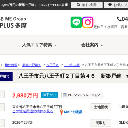
物件検索
お気に
,980万円の新築一戸建て｜エムイーPLUS多摩
04
定休日：水曜日 営業時間
人気エリア特集
会社案内
>
>
>
>
物件検索
>
新築一戸建て
八王子市
ＪＲ中央線
八王子市元八王子町２丁目第
八王子市元八王子町２丁目第４６ 新築戸建 
戸建て
2,980万円
値下がり
東京都八王子市元八王子町2丁目
145.
土地面積
この地域周辺の物件を見る
MAPで確認
2026年2月築
3LD
間取り