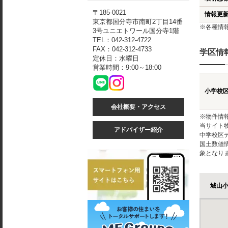
〒185-0021
情報更
東京都国分寺市南町2丁目14番
※各種情
3号ユニエトワール国分寺1階
TEL：042-312-4722
FAX：042-312-4733
学区情
定休日：水曜日
営業時間：9:00～18:00
小学校
会社概要・アクセス
※物件情
当サイト
アドバイザー紹介
中学校区
国土数値
象となり
城山