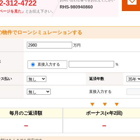
お問い合わせ番号をお伝えください
2-312-4722
RHS-980940860
ページを見た」
とお伝え下さい。
の物件でローンシミュレーションする
万円
率
直接入力する
％
ナス払い
返済年数
直接入力する
毎月のご返済額
ボーナス(×年2回)
－
－