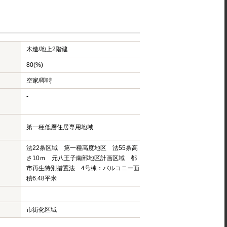
木造/
地上2階建
80(%)
空家/即時
-
第一種低層住居専用地域
法22条区域 第一種高度地区 法55条高
さ10ｍ 元八王子南部地区計画区域 都
市再生特別措置法 4号棟：バルコニー面
積6.48平米
市街化区域