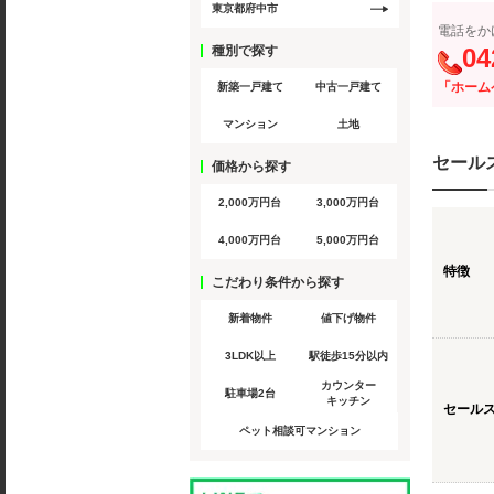
東京都府中市
電話をか
種別で探す
04
「ホーム
新築一戸建て
中古一戸建て
マンション
土地
セール
価格から探す
2,000万円台
3,000万円台
4,000万円台
5,000万円台
特徴
こだわり条件から探す
新着物件
値下げ物件
3LDK以上
駅徒歩15分以内
カウンター
駐車場2台
キッチン
セール
ペット相談可マンション