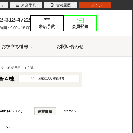
入り
来店予約
検索履歴
ログイン
2-312-4722
来店予約
会員登録
：9:00～18:00
お役立ち情報
お問い合わせ
４６ 新築戸建 全４棟
全４棟
04m² (43.87坪)
95.58㎡
建物面積
K （-）