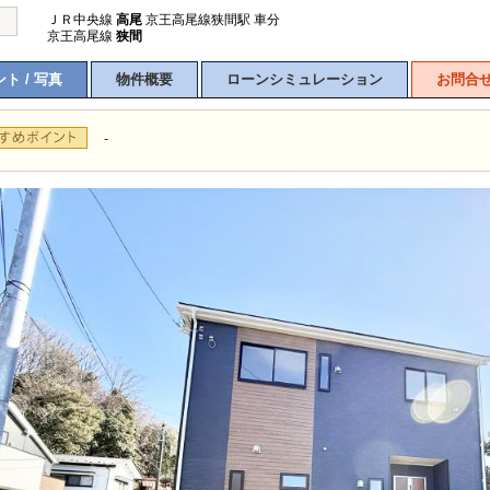
ＪＲ中央線
高尾
京王高尾線狭間駅 車分
京王高尾線
狭間
ト / 写真
物件概要
ローンシミュレーション
お問合
-