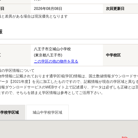
新日
2026年08月08日
次回更新日
報と差異がある場合は現況優先となります
報
八王子市立城山小学校
区
(東京都八王子市)
中学校区
この学区の他の物件を見る
報の学区情報について
物件情報に記載されております通学区域(学区)情報は、国土数値情報ダウンロードサ
データ【2021年度】を元に加工したものですので、記載情報が現在の学区域と異な
情報ダウンロードサービスのWEBサイト上で記述通り、データは必ずしも正確とは言
ますので、そちらを踏まえ学区情報は参考としてご活用下さい。
小学校学区域
城山中学校学区域