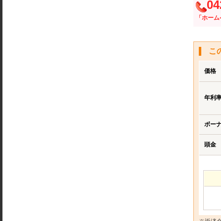
04
「ホーム
こ
価格
年利
ボー
頭金