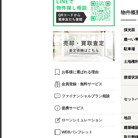
物件概
採光面
建ぺい
駐車場
土地権
お客様に選ばれる理由
接道状
会員登録・無料サービス
ファイナンシャルプラン相談
セット
提携サービス
地目
ローンシミュレーション
建築確
WEBパンフレット
取引態