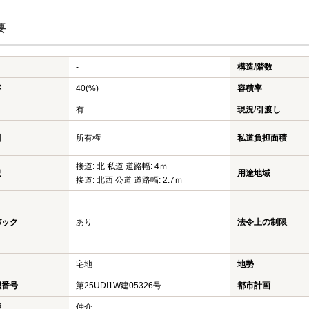
要
-
構造/階数
率
40(%)
容積率
有
現況/引渡し
利
所有権
私道負担面積
接道: 北 私道 道路幅: 4ｍ
況
用途地域
接道: 北西 公道 道路幅: 2.7ｍ
バック
あり
法令上の制限
宅地
地勢
認番号
第25UDI1W建05326号
都市計画
様
仲介