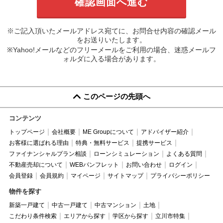
※ご記入頂いたメールアドレス宛てに、お問合せ内容の確認メール
をお送りいたします。
※Yahoo!メールなどのフリーメールをご利用の場合、迷惑メールフ
ォルダに入る場合があります。
このページの先頭へ
コンテンツ
トップページ
会社概要
ME Groupについて
アドバイザー紹介
お客様に選ばれる理由
特典・無料サービス
提携サービス
ファイナンシャルプラン相談
ローンシミュレーション
よくある質問
不動産売却について
WEBパンフレット
お問い合わせ
ログイン
会員登録
会員規約
マイページ
サイトマップ
プライバシーポリシー
物件を探す
新築一戸建て
中古一戸建て
中古マンション
土地
こだわり条件検索
エリアから探す
学区から探す
立川市特集