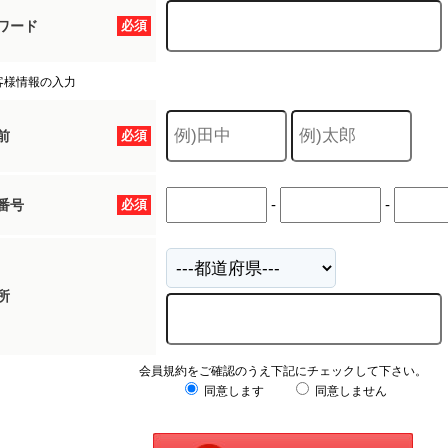
ワード
必須
客様情報の入力
前
必須
-
-
番号
必須
所
会員規約をご確認のうえ下記にチェックして下さい。
同意します
同意しません