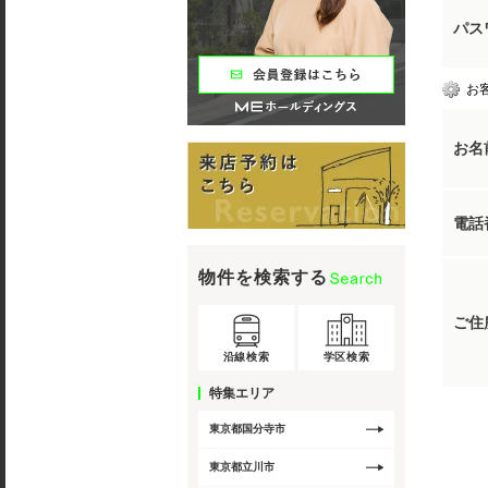
パス
お
お名
電話
物件を検索する
ご住
沿線検索
学区検索
特集エリア
東京都国分寺市
東京都立川市