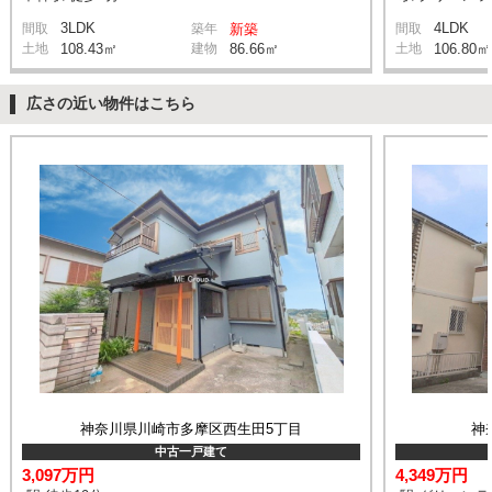
3LDK
4LDK
間取
築年
新築
間取
土地
108.43㎡
建物
86.66㎡
土地
106.80㎡
広さの近い物件はこちら
神奈川県川崎市多摩区西生田5丁目
神
中古一戸建て
3,097万円
4,349万円