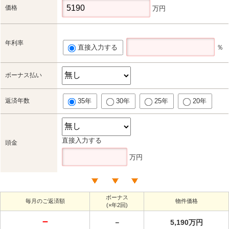
価格
万円
年利率
直接入力する
％
ボーナス払い
返済年数
35年
30年
25年
20年
直接入力する
頭金
万円
ボーナス
毎月のご返済額
物件価格
(×年2回)
－
－
5,190万円