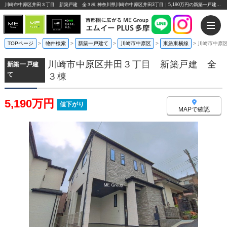
川崎市中原区井田３丁目 新築戸建 全３棟 神奈川県川崎市中原区井田3丁目｜5,190万円の新築一戸建て｜エムイーPLUS多摩
TOPページ
>
物件検索
>
新築一戸建て
>
川崎市中原区
>
東急東横線
>
川崎市中原
川崎市中原区井田３丁目 新築戸建 全
新築一戸建
て
３棟
5,190万円
値下がり
MAPで確認