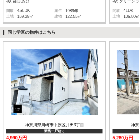
-駅 徒歩19分
-駅 グリーン
4SLDK
4LDK
間取
築年
1989年
間取
土地
159.39㎡
建物
122.55㎡
土地
106.80㎡
同じ学区の物件はこちら
神奈川県川崎市中原区井田3丁目
神奈
新築一戸建て
4,990万円
5,280万円