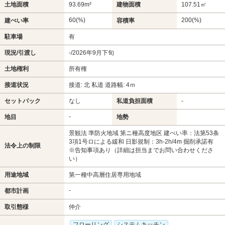
土地面積
93.69m²
建物面積
107.51㎡
60(%)
200(%)
建ぺい率
容積率
駐車場
有
現況/引渡し
-/2026年9月下旬
土地権利
所有権
接道状況
接道: 北 私道 道路幅: 4ｍ
セットバック
なし
私道負担面積
-
-
地目
地勢
景観法 準防火地域 第ニ種高度地区 建ぺい率：法第53条
3項1号ロによる緩和 日影規制：3h-2h/4m 掘削承諾有
法令上の制限
※告知事項あり（詳細は担当までお問い合わせくださ
い）
用途地域
第一種中高層住居専用地域
-
都市計画
取引態様
仲介
フローリング
システムキッチン