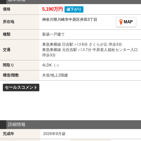
5,190万円
価格
値下がり
神奈川県川崎市中原区井田3丁目
所在地
MAP
種類
新築一戸建て
東急東横線 日吉駅 バス6分 さくらが丘 停歩3分
交通
東急東横線 元住吉駅 バス7分 中原老人福祉センター入口
停歩3分
間取り
4LDK（-）
構造/階数
木造/地上2階建
セールスコメント
詳細情報
完成年
2026年9月築