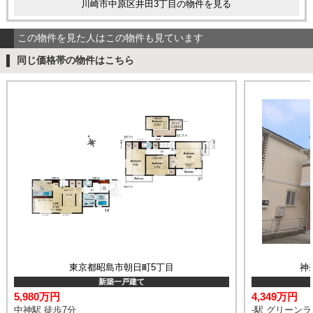
川崎市中原区井田3丁目の物件を見る
この物件を見た人はこの物件も見ています
同じ価格帯の物件はこちら
東京都昭島市朝日町5丁目
神
新築一戸建て
5,980万円
4,349万円
中神駅 徒歩7分
-駅 グリーン