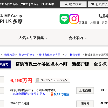
物件検索
お気に
190万円の新築一戸建て｜エムイーPLUS多摩
04
定休日：水曜日 営業時間
人気エリア特集
会社案内
>
>
>
>
物件検索
>
新築一戸建て
横浜市保土ケ谷区
ＪＲ横須賀線
横浜市保土ケ谷区
横浜市保土ケ谷区境木本町 新築戸建 全２棟
戸建て
6,190万円
神奈川県横浜市保土ケ谷区境木本町
135.
土地面積
この地域周辺の物件を見る
MAPで確認
2026年10月築
4LD
間取り