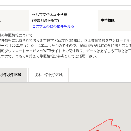
横浜市立権太坂小学校
区
(神奈川県横浜市)
中学校区
この学区の他の物件を見る
報の学区情報について
物件情報に記載されております通学区域(学区)情報は、国土数値情報ダウンロードサ
データ【2021年度】を元に加工したものですので、記載情報が現在の学区域と異な
情報ダウンロードサービスのWEBサイト上で記述通り、データは必ずしも正確とは言
ますので、そちらを踏まえ学区情報は参考としてご活用下さい。
坂小学校学区域
境木中学校学区域