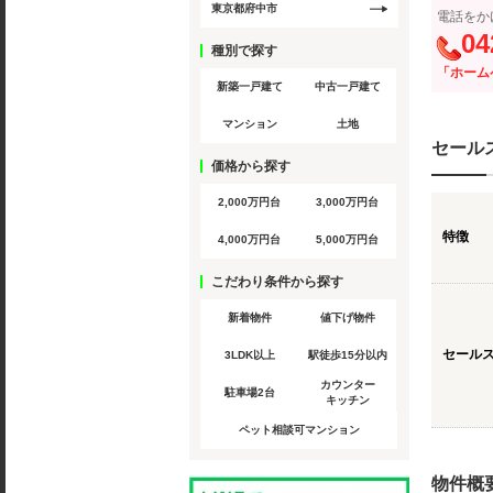
東京都府中市
電話をか
04
種別で探す
「ホーム
新築一戸建て
中古一戸建て
マンション
土地
セール
価格から探す
2,000万円台
3,000万円台
特徴
4,000万円台
5,000万円台
こだわり条件から探す
新着物件
値下げ物件
セール
3LDK以上
駅徒歩15分以内
カウンター
駐車場2台
キッチン
ペット相談可マンション
物件概