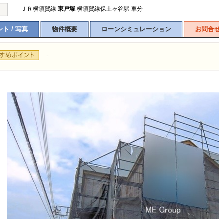
ＪＲ横須賀線
東戸塚
横須賀線保土ヶ谷駅 車分
ト / 写真
物件概要
ローンシミュレーション
お問合
-