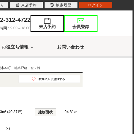
入り
来店予約
検索履歴
ログイン
2-312-4722
来店予約
会員登録
：9:00～18:00
お役立ち情報
お問い合わせ
境木本町 新築戸建 全２棟
13m² (40.87坪)
94.81㎡
建物面積
K （-）