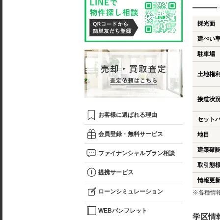
採光面
建ぺい
駐車場
土地権
接道状
お客様に選ばれる理由
セット
会員登録・無料サービス
地目
建築確
ファイナンシャルプラン相談
取引態
提携サービス
情報更
ローンシミュレーション
※各種情
WEBパンフレット
学区情