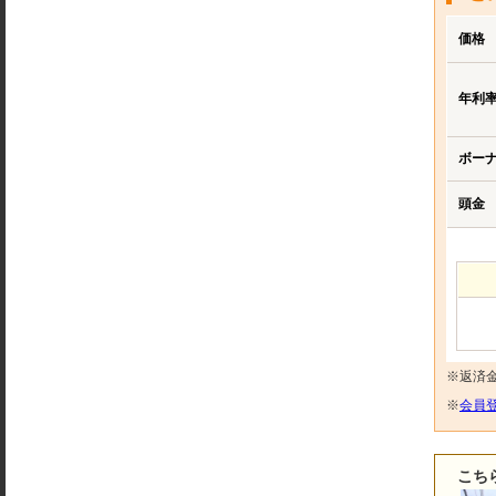
価格
年利
ボー
頭金
※返済
※
会員登
こち