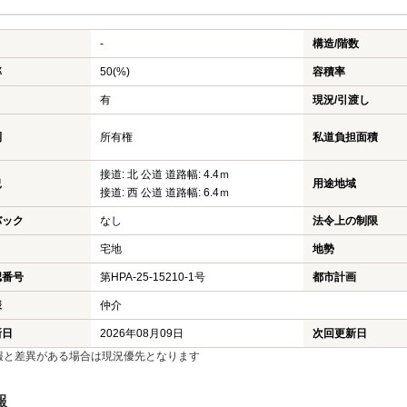
-
構造/階数
率
50(%)
容積率
有
現況/引渡し
利
所有権
私道負担面積
接道: 北 公道 道路幅: 4.4ｍ
況
用途地域
接道: 西 公道 道路幅: 6.4ｍ
バック
なし
法令上の制限
宅地
地勢
認番号
第HPA-25-15210-1号
都市計画
様
仲介
新日
2026年08月09日
次回更新日
報と差異がある場合は現況優先となります
報