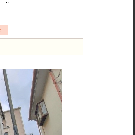
K （-）
せ