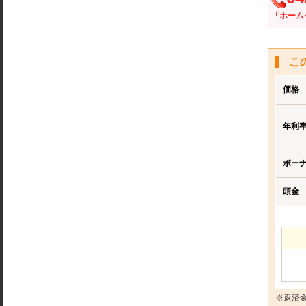
「ホーム
こ
価格
年利
ボー
頭金
※返済