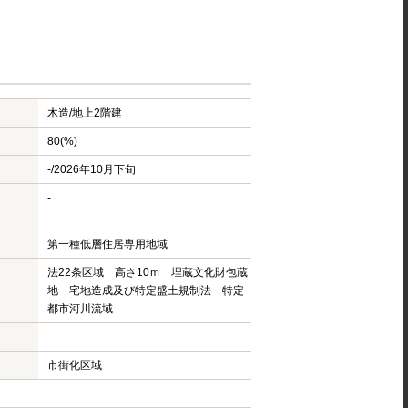
木造/
地上2階建
80(%)
-/2026年10月下旬
-
第一種低層住居専用地域
法22条区域 高さ10ｍ 埋蔵文化財包蔵
地 宅地造成及び特定盛土規制法 特定
都市河川流域
市街化区域