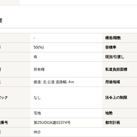
要
-
構造/階数
率
50(%)
容積率
有
現況/引渡し
利
所有権
私道負担面積
況
接道: 北 公道 道路幅: 4ｍ
用途地域
バック
なし
法令上の制限
宅地
地勢
認番号
第25UDI1K建02374号
都市計画
様
仲介