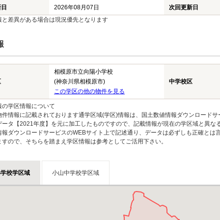
新日
2026年08月07日
次回更新日
報と差異がある場合は現況優先となります
報
相模原市立向陽小学校
区
(神奈川県相模原市)
中学校区
この学区の他の物件を見る
報の学区情報について
物件情報に記載されております通学区域(学区)情報は、国土数値情報ダウンロードサ
データ【2021年度】を元に加工したものですので、記載情報が現在の学区域と異な
情報ダウンロードサービスのWEBサイト上で記述通り、データは必ずしも正確とは言
ますので、そちらを踏まえ学区情報は参考としてご活用下さい。
小学校学区域
小山中学校学区域