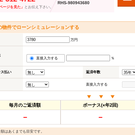
RHS-980943680
ページを見た」
とお伝え下さい。
の物件でローンシミュレーションする
万円
率
直接入力する
％
ナス払い
返済年数
直接入力する
毎月のご返済額
ボーナス(×年2回)
－
－
金額はあくまでも目安です。