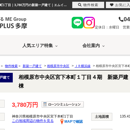
物件検索
お気に
相模原市中央区宮下本町１丁目４期 新築戸建 全１棟 神奈川県相模原市中央区宮下本町1丁目｜3,780万円の新築一戸建て｜エムイーPLUS多摩
04
定休日：水曜日 営業時間
人気エリア特集
会社案内
>
>
>
>
物件検索
>
新築一戸建て
相模原市中央区
ＪＲ横浜線
相模原市中央区宮下本
相模原市中央区宮下本町１丁目４期 新築戸建
戸建て
棟
3,780万円
神奈川県相模原市中央区宮下本町1丁目
135.4
土地面積
この地域周辺の物件を見る
MAPで確認