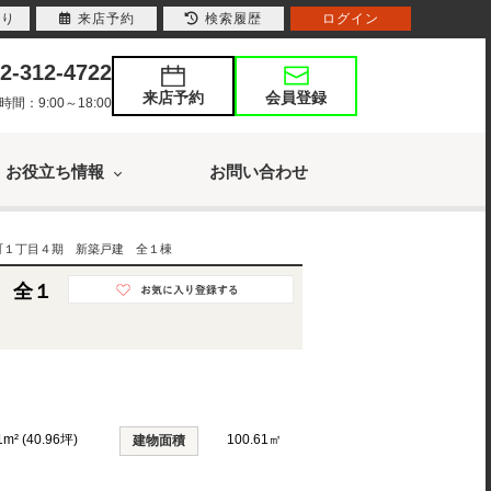
入り
来店予約
検索履歴
ログイン
2-312-4722
来店予約
会員登録
：9:00～18:00
お役立ち情報
お問い合わせ
町１丁目４期 新築戸建 全１棟
 全１
1m² (40.96坪)
100.61㎡
建物面積