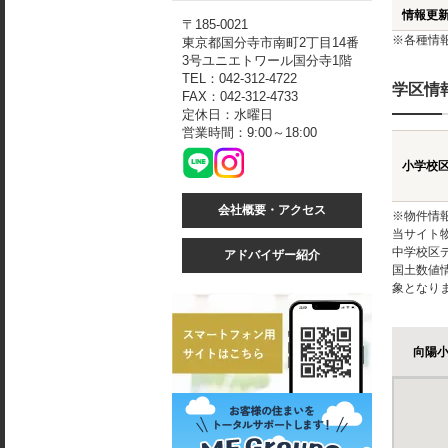
情報更
〒185-0021
※各種情
東京都国分寺市南町2丁目14番
3号ユニエトワール国分寺1階
TEL：042-312-4722
学区情
FAX：042-312-4733
定休日：水曜日
営業時間：9:00～18:00
小学校
会社概要・アクセス
※物件情
当サイト
中学校区
アドバイザー紹介
国土数値
象となり
向陽