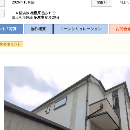
2026年10月築
4LD
間取り
ＪＲ横浜線
相模原
徒歩19分
京王相模原線
多摩境
徒歩20分
ト / 写真
物件概要
ローンシミュレーション
お問合
-