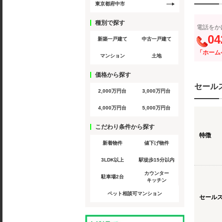
東京都府中市
種別で探す
電話をか
04
新築一戸建て
中古一戸建て
「ホーム
マンション
土地
価格から探す
セール
2,000万円台
3,000万円台
4,000万円台
5,000万円台
こだわり条件から探す
特徴
新着物件
値下げ物件
3LDK以上
駅徒歩15分以内
カウンター
駐車場2台
キッチン
ペット相談可マンション
セール