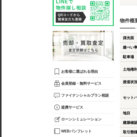
物件概
採光面
建ぺい
駐車場
土地権
お客様に選ばれる理由
接道状
会員登録・無料サービス
ファイナンシャルプラン相談
セット
提携サービス
地目
ローンシミュレーション
建築確
WEBパンフレット
取引態