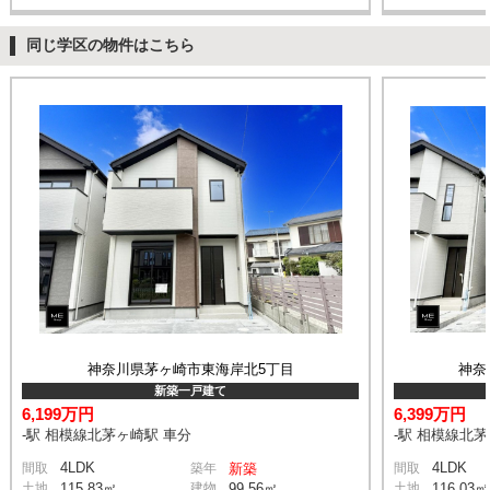
同じ学区の物件はこちら
神奈川県茅ヶ崎市東海岸北5丁目
神奈
新築一戸建て
6,199万円
6,399万円
-駅 相模線北茅ヶ崎駅 車分
-駅 相模線北
4LDK
4LDK
間取
築年
新築
間取
土地
115.83㎡
建物
99.56㎡
土地
116.03㎡