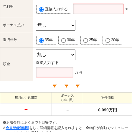
年利率
直接入力する
％
ボーナス払い
返済年数
35年
30年
25年
20年
直接入力する
頭金
万円
ボーナス
毎月のご返済額
物件価格
(×年2回)
－
－
6,099万円
※返済金額はあくまでも目安です。
※
会員登録(無料)
をして詳細情報を記入されますと、全物件が自動でシミュレー