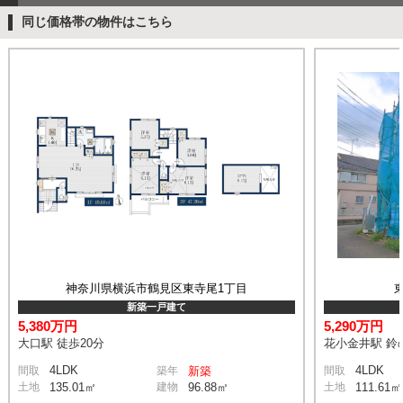
同じ価格帯の物件はこちら
神奈川県横浜市鶴見区東寺尾1丁目
新築一戸建て
5,380万円
5,290万円
大口駅 徒歩20分
花小金井駅 鈴の
4LDK
4LDK
間取
築年
新築
間取
土地
135.01㎡
建物
96.88㎡
土地
111.61㎡