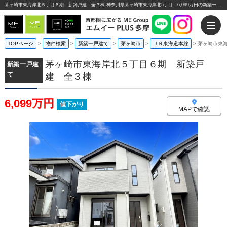
茅ヶ崎市東海岸北５丁目６期 新築戸建 全３棟 神奈川県茅ヶ崎市東海岸北5丁目｜6,099万円の新築一戸建て｜エムイーPLUS多摩
TOPページ
>
物件検索
>
新築一戸建て
>
茅ヶ崎市
>
ＪＲ東海道本線
>
茅ヶ崎市東
茅ヶ崎市東海岸北５丁目６期 新築戸
新築一戸建
て
建 全３棟
6,099万円
値下がり
MAPで確認