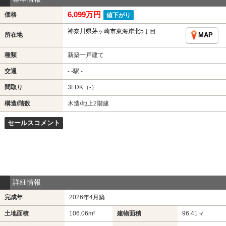
6,099万円
価格
値下がり
神奈川県茅ヶ崎市東海岸北5丁目
所在地
MAP
種類
新築一戸建て
交通
- -駅 -
間取り
3LDK（-）
構造/階数
木造/地上2階建
セールスコメント
詳細情報
完成年
2026年4月築
土地面積
106.06m²
建物面積
96.41㎡