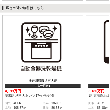
広さの近い物件はこちら
神奈川県藤沢市大鋸
中古一戸建て
4,199万円
3,180万円
藤沢駅 柄沢大上 バス17分 停歩4分
-駅 東海道本
4LDK
3LDK
間取
築年
1997年
間取
土地
108.37㎡
建物
86.53㎡
土地
86.18㎡