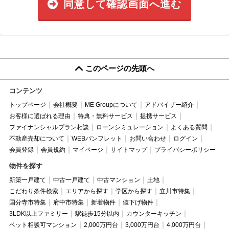
同意して確認画面へ進む
このページの先頭へ
コンテンツ
トップページ
会社概要
ME Groupについて
アドバイザー紹介
お客様に選ばれる理由
特典・無料サービス
提携サービス
ファイナンシャルプラン相談
ローンシミュレーション
よくある質問
不動産売却について
WEBパンフレット
お問い合わせ
ログイン
会員登録
会員規約
マイページ
サイトマップ
プライバシーポリシー
物件を探す
新築一戸建て
中古一戸建て
中古マンション
土地
こだわり条件検索
エリアから探す
学区から探す
立川市特集
国分寺市特集
府中市特集
新着物件
値下げ物件
3LDK以上ファミリー
駅徒歩15分以内
カウンターキッチン
ペット相談可マンション
2,000万円台
3,000万円台
4,000万円台