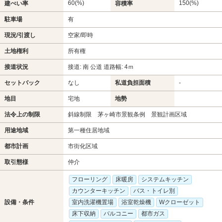
60(%)
150(%)
建ぺい率
容積率
駐車場
有
現況/引渡し
空家/即時
土地権利
所有権
接道状況
接道: 南 公道 道路幅: 4ｍ
セットバック
なし
私道負担面積
-
地目
宅地
地勢
法令上の制限
斜線制限 茅ヶ崎市景観条例 景観計画区域
用途地域
第一種住居地域
都市計画
市街化区域
取引態様
仲介
フローリング
床暖房
システムキッチン
カウンターキッチン
バス・トイレ別
設備・条件
室内洗濯機置場
浴室乾燥機
Wクローゼット
床下収納
バルコニー
都市ガス