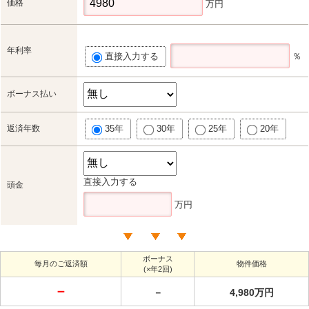
価格
万円
年利率
直接入力する
％
ボーナス払い
返済年数
35年
30年
25年
20年
直接入力する
頭金
万円
ボーナス
毎月のご返済額
物件価格
(×年2回)
－
－
4,980万円