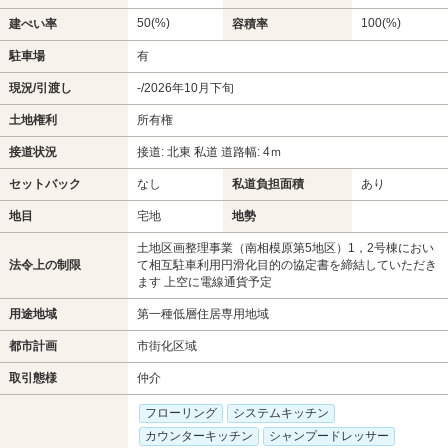
50(%)
100(%)
建ぺい率
容積率
駐車場
有
現況/引渡し
-/2026年10月下旬
土地権利
所有権
接道状況
接道: 北東 私道 道路幅: 4ｍ
セットバック
なし
私道負担面積
あり
地目
宅地
地勢
土地区画整理事業（南相模原第5地区）1，2号棟におい
法令上の制限
て相互駐車利用円滑化目的の協定書を締結していただき
ます 上空に電線通貨予定
用途地域
第一種低層住居専用地域
都市計画
市街化区域
取引態様
仲介
フローリング
システムキッチン
カウンターキッチン
シャンプードレッサー