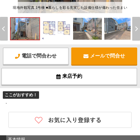
現地外観写真 1号棟 ■暮らしを彩る充実した設備仕様が備わった住まい
電話で問合わせ
メールで問合せ
来店予約
ここがおすすめ！
-
基本情報