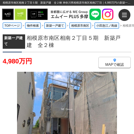
相模原市南区相南２丁目５期 新築戸建 全２棟 神奈川県相模原市南区相南2丁目｜4,980万円の新築一戸建て｜エムイーPLUS多摩
TOPページ
>
物件検索
>
新築一戸建て
>
相模原市南区
>
小田急江ノ島線
>
相模原
相模原市南区相南２丁目５期 新築戸
新築一戸建
て
建 全２棟
4,980万円
MAPで確認