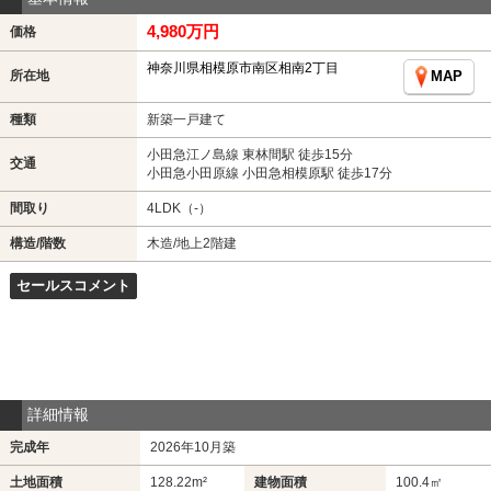
4,980万円
価格
神奈川県相模原市南区相南2丁目
所在地
MAP
種類
新築一戸建て
小田急江ノ島線 東林間駅 徒歩15分
交通
小田急小田原線 小田急相模原駅 徒歩17分
間取り
4LDK（-）
構造/階数
木造/地上2階建
セールスコメント
詳細情報
完成年
2026年10月築
土地面積
128.22m²
建物面積
100.4㎡