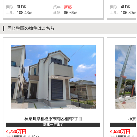
3LDK
4LDK
間取
築年
新築
間取
土地
108.43㎡
建物
86.66㎡
土地
106.80㎡
同じ学区の物件はこちら
神奈川県相模原市南区相南2丁目
神奈
新築一戸建て
4,730万円
4,530万円