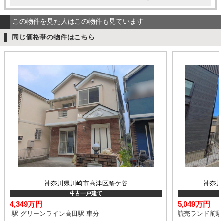
この物件を見た人はこの物件も見ています
同じ価格帯の物件はこちら
神奈川県川崎市高津区蟹ケ谷
神奈
中古一戸建て
4,349万円
5,049万円
-駅 グリーンライン高田駅 車分
読売ランド前駅