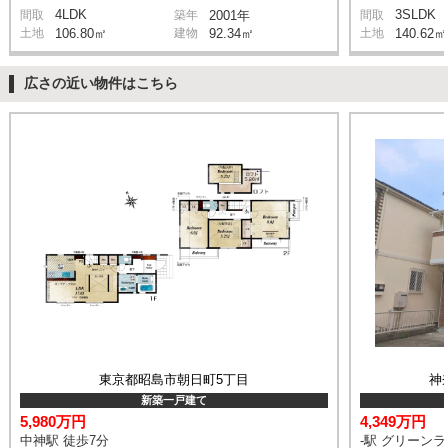
4LDK
3SLDK
間取
築年
2001年
間取
土地
106.80㎡
建物
92.34㎡
土地
140.62㎡
広さの近い物件はこちら
東京都昭島市朝日町5丁目
神
新築一戸建て
5,980万円
4,349万円
中神駅 徒歩7分
-駅 グリーン