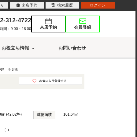
入り
来店予約
検索履歴
ログイン
2-312-4722
来店予約
会員登録
：9:00～18:00
お役立ち情報
お問い合わせ
戸建 全３棟
3m² (42.02坪)
101.64㎡
建物面積
K （-）