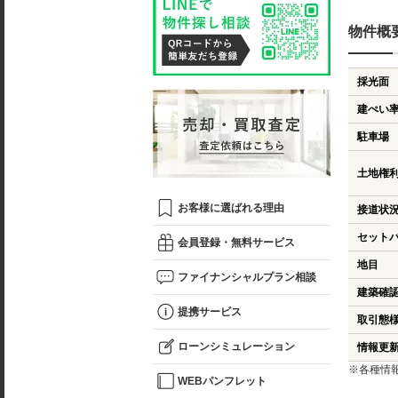
物件概
採光面
建ぺい
駐車場
土地権
お客様に選ばれる理由
接道状
セット
会員登録・無料サービス
地目
ファイナンシャルプラン相談
建築確
提携サービス
取引態
ローンシミュレーション
情報更
※各種情
WEBパンフレット