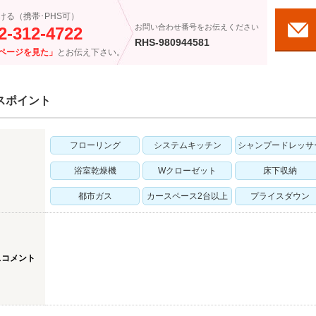
ける（携帯･PHS可）
お問い合わせ番号をお伝えください
2-312-4722
RHS-980944581
ページを見た」
とお伝え下さい。
スポイント
フローリング
システムキッチン
シャンプードレッサ
浴室乾燥機
Wクローゼット
床下収納
都市ガス
カースペース2台以上
プライスダウン
スコメント