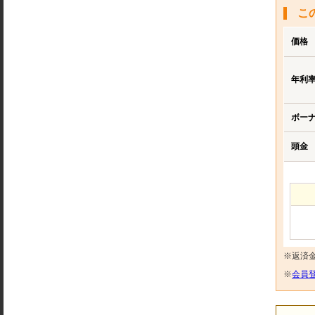
こ
価格
年利
ボー
頭金
※返済
※
会員登