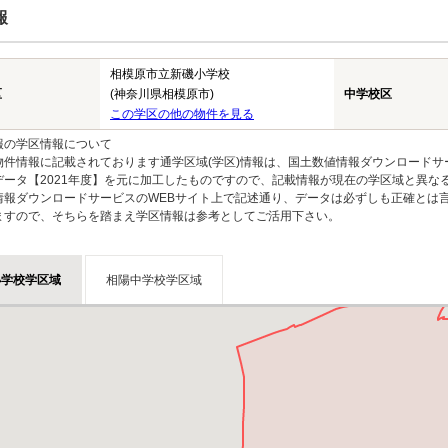
報
相模原市立新磯小学校
区
(神奈川県相模原市)
中学校区
この学区の他の物件を見る
報の学区情報について
物件情報に記載されております通学区域(学区)情報は、国土数値情報ダウンロードサ
データ【2021年度】を元に加工したものですので、記載情報が現在の学区域と異な
情報ダウンロードサービスのWEBサイト上で記述通り、データは必ずしも正確とは言
ますので、そちらを踏まえ学区情報は参考としてご活用下さい。
小学校学区域
相陽中学校学区域