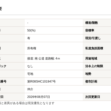
要
-
構造/階数
率
50(%)
容積率
有
現況/引渡し
利
所有権
私道負担面積
況
接道: 南 公道 道路幅: 4ｍ
用途地域
バック
なし
法令上の制限
宅地
地勢
認番号
第R08SHC101947号
都市計画
様
仲介
新日
2026年08月07日
次回更新日
報と差異がある場合は現況優先となります