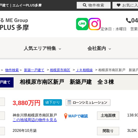
物件検索
お気に
戸建て｜エムイーPLUS多摩
04
定休日：水曜日 営業時間
人気エリア特集
会社案内
>
>
>
>
物件検索
>
新築一戸建て
相模原市南区
ＪＲ相模線
相模原市南区新戸 新築
相模原市南区新戸 新築戸建 全３棟
戸建て
3,880万円
値下がり
神奈川県相模原市南区新戸
138.9
土地面積
MAPで確認
この地域周辺の物件を見る
2026年10月築
3LD
間取り