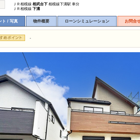
ＪＲ相模線
相武台下
相模線下溝駅 車分
ＪＲ相模線
下溝
ト / 写真
物件概要
ローンシミュレーション
お問合
-