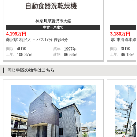
神奈川県藤沢市大鋸
中古一戸建て
4,199万円
3,180万円
藤沢駅 柄沢大上 バス17分 停歩4分
-駅 東海道本
4LDK
3LDK
間取
築年
1997年
間取
土地
108.37㎡
建物
86.53㎡
土地
86.18㎡
同じ学区の物件はこちら