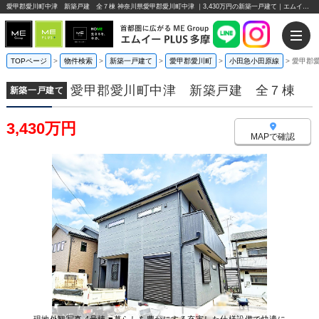
愛甲郡愛川町中津 新築戸建 全７棟 神奈川県愛甲郡愛川町中津 ｜3,430万円の新築一戸建て｜エムイーPLUS多摩
TOPページ
>
物件検索
>
新築一戸建て
>
愛甲郡愛川町
>
小田急小田原線
>
愛甲郡
愛甲郡愛川町中津 新築戸建 全７棟
新築一戸建て
3,430万円
MAPで確認