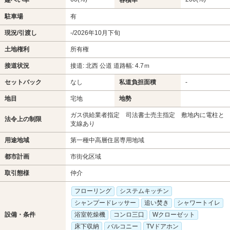
駐車場
有
現況/引渡し
-/2026年10月下旬
土地権利
所有権
接道状況
接道: 北西 公道 道路幅: 4.7ｍ
セットバック
なし
私道負担面積
-
地目
宅地
地勢
ガス供給業者指定 司法書士売主指定 敷地内に電柱と
法令上の制限
支線あり
用途地域
第一種中高層住居専用地域
都市計画
市街化区域
取引態様
仲介
フローリング
システムキッチン
シャンプードレッサー
追い焚き
シャワートイレ
設備・条件
浴室乾燥機
コンロ三口
Wクローゼット
床下収納
バルコニー
TVドアホン