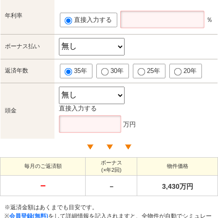
年利率
直接入力する
％
ボーナス払い
返済年数
35年
30年
25年
20年
直接入力する
頭金
万円
ボーナス
毎月のご返済額
物件価格
(×年2回)
－
－
3,430万円
※返済金額はあくまでも目安です。
※
会員登録(無料)
をして詳細情報を記入されますと、全物件が自動でシミュレー