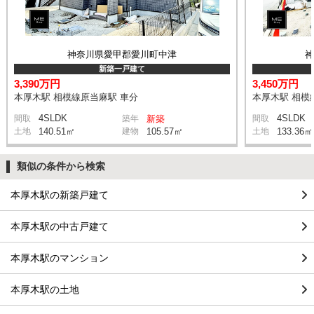
神奈川県愛甲郡愛川町中津
新築一戸建て
3,390万円
3,450万円
本厚木駅 相模線原当麻駅 車分
本厚木駅 相模
4SLDK
4SLDK
間取
築年
新築
間取
土地
140.51㎡
建物
105.57㎡
土地
133.36㎡
類似の条件から検索
本厚木駅の新築戸建て
本厚木駅の中古戸建て
本厚木駅のマンション
本厚木駅の土地