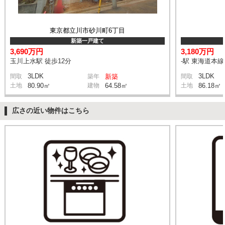
東京都立川市砂川町6丁目
新築一戸建て
3,690万円
3,180万円
玉川上水駅 徒歩12分
-駅 東海道本
3LDK
3LDK
間取
築年
新築
間取
土地
80.90㎡
建物
64.58㎡
土地
86.18㎡
広さの近い物件はこちら