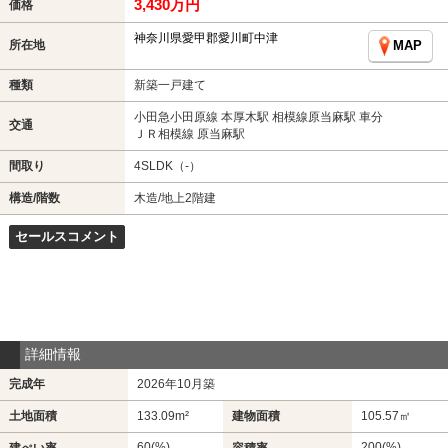
3,430万円
価格
神奈川県愛甲郡愛川町中津
所在地
MAP
種類
新築一戸建て
小田急小田原線 本厚木駅 相模線原当麻駅 車分
交通
ＪＲ相模線 原当麻駅
間取り
4SLDK（-）
構造/階数
木造/地上2階建
セールスコメント
詳細情報
完成年
2026年10月築
土地面積
133.09m²
建物面積
105.57㎡
60(%)
200(%)
建ぺい率
容積率