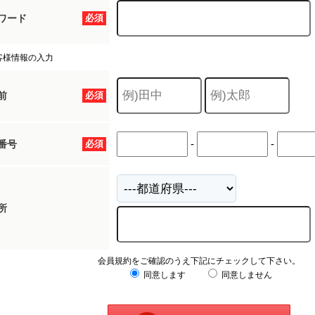
ワード
必須
客様情報の入力
前
必須
-
-
番号
必須
所
会員規約をご確認のうえ下記にチェックして下さい。
同意します
同意しません