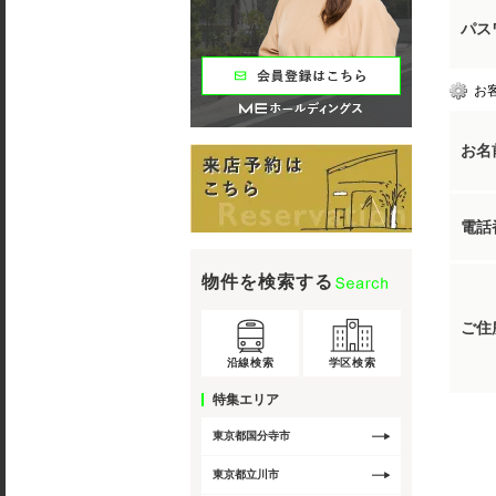
パス
お
お名
電話
物件を検索する
ご住
沿線検索
学区検索
特集エリア
東京都国分寺市
東京都立川市