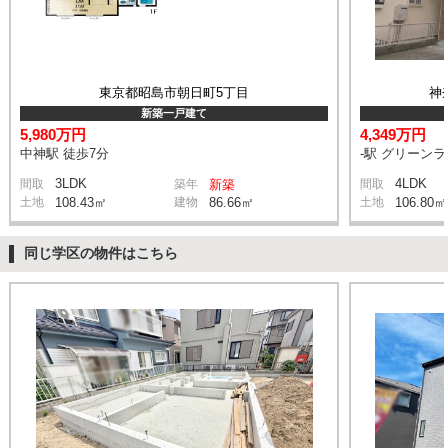
東京都昭島市朝日町5丁目
神
新築一戸建て
5,980万円
4,349万円
中神駅 徒歩7分
-駅 グリーン
3LDK
4LDK
間取
築年
新築
間取
土地
108.43㎡
建物
86.66㎡
土地
106.80㎡
同じ学区の物件はこちら