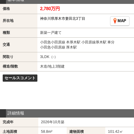
2,780万円
価格
神奈川県厚木市妻田北3丁目
所在地
MAP
種類
新築一戸建て
小田急小田原線 本厚木駅 小田原線厚木駅 車分
交通
小田急小田原線 厚木駅
間取り
3LDK（-）
構造/階数
木造/地上3階建
セールスコメント
詳細情報
完成年
2026年10月築
土地面積
58.8m²
建物面積
101.42㎡