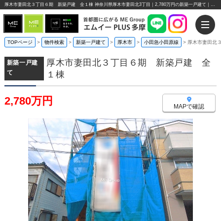
厚木市妻田北３丁目６期 新築戸建 全１棟 神奈川県厚木市妻田北3丁目｜2,780万円の新築一戸建て｜エムイーPLUS多摩
TOPページ
>
物件検索
>
新築一戸建て
>
厚木市
>
小田急小田原線
>
厚木市妻田北
厚木市妻田北３丁目６期 新築戸建 全
新築一戸建
て
１棟
2,780万円
MAPで確認