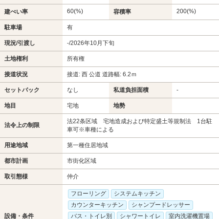
60(%)
200(%)
建ぺい率
容積率
駐車場
有
現況/引渡し
-/2026年10月下旬
土地権利
所有権
接道状況
接道: 西 公道 道路幅: 6.2ｍ
セットバック
なし
私道負担面積
-
地目
宅地
地勢
法22条区域 宅地造成および特定盛土等規制法 1台駐
法令上の制限
車可※車種による
用途地域
第一種住居地域
都市計画
市街化区域
取引態様
仲介
フローリング
システムキッチン
カウンターキッチン
シャンプードレッサー
設備・条件
バス・トイレ別
シャワートイレ
室内洗濯機置場