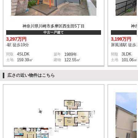
神奈川県川崎市多摩区西生田5丁目
神
中古一戸建て
3,297万円
3,199万円
-駅 徒歩19分
屏風浦駅 徒歩1
4SLDK
3LDK
間取
築年
1989年
間取
土地
159.39㎡
建物
122.55㎡
土地
101.06㎡
広さの近い物件はこちら