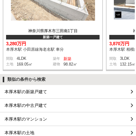
神奈川県厚木市三田南1丁目
新築一戸建て
3,280万円
3,870万円
本厚木駅 小田原線海老名駅 車分
本厚木駅 相模
4LDK
3LDK
間取
築年
新築
間取
土地
169.05㎡
建物
98.82㎡
土地
132.15㎡
類似の条件から検索
本厚木駅の新築戸建て
本厚木駅の中古戸建て
本厚木駅のマンション
本厚木駅の土地