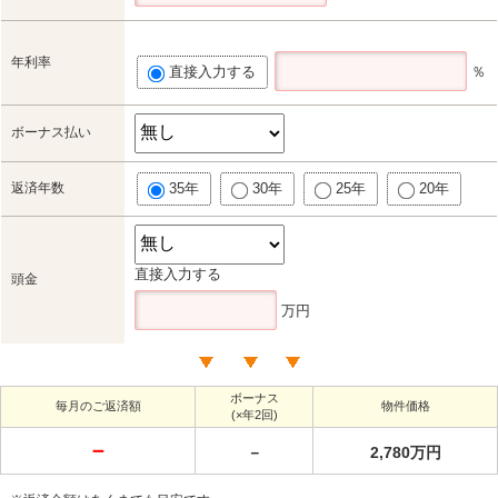
年利率
直接入力する
％
ボーナス払い
返済年数
35年
30年
25年
20年
直接入力する
頭金
万円
ボーナス
毎月のご返済額
物件価格
(×年2回)
－
－
2,780万円