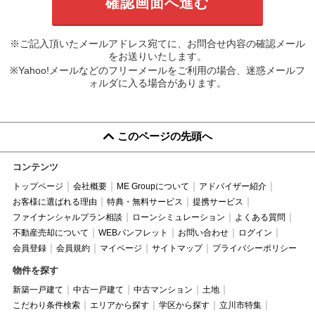
※ご記入頂いたメールアドレス宛てに、お問合せ内容の確認メール
をお送りいたします。
※Yahoo!メールなどのフリーメールをご利用の場合、迷惑メールフ
ォルダに入る場合があります。
このページの先頭へ
コンテンツ
トップページ
会社概要
ME Groupについて
アドバイザー紹介
お客様に選ばれる理由
特典・無料サービス
提携サービス
ファイナンシャルプラン相談
ローンシミュレーション
よくある質問
不動産売却について
WEBパンフレット
お問い合わせ
ログイン
会員登録
会員規約
マイページ
サイトマップ
プライバシーポリシー
物件を探す
新築一戸建て
中古一戸建て
中古マンション
土地
こだわり条件検索
エリアから探す
学区から探す
立川市特集