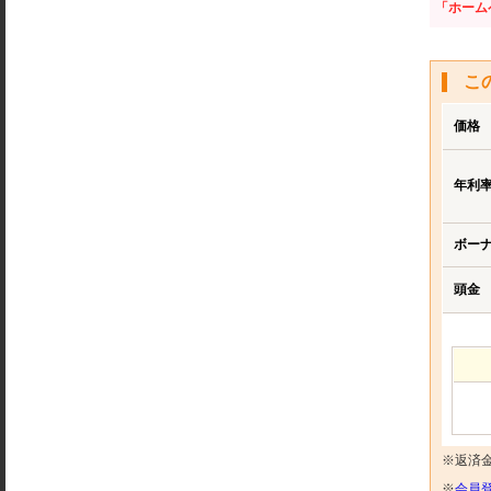
「ホーム
こ
価格
年利
ボー
頭金
※返済
※
会員登