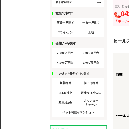
東京都府中市
電話をか
04
種別で探す
「ホーム
新築一戸建て
中古一戸建て
マンション
土地
セール
価格から探す
2,000万円台
3,000万円台
4,000万円台
5,000万円台
こだわり条件から探す
特徴
新着物件
値下げ物件
3LDK以上
駅徒歩15分以内
カウンター
駐車場2台
キッチン
ペット相談可マンション
セール