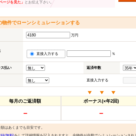
ページを見た」
とお伝え下さい。
の物件でローンシミュレーションする
万円
率
直接入力する
％
ナス払い
返済年数
直接入力する
毎月のご返済額
ボーナス(×年2回)
－
－
金額はあくまでも目安です。
録(無料)
をして詳細情報を記入されますと、全物件が自動でシミュレーションされ