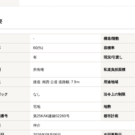
要
-
構造/階数
率
60(%)
容積率
有
現況/引渡し
利
所有権
私道負担面積
況
接道: 南西 公道 道路幅: 7.9ｍ
用途地域
バック
なし
法令上の制限
宅地
地勢
認番号
第25KAK建確02260号
都市計画
様
仲介
新日
2026年08月06日
次回更新日