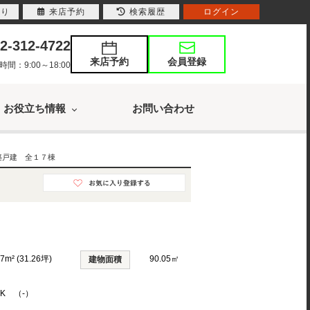
入り
来店予約
検索履歴
ログイン
2-312-4722
来店予約
会員登録
：9:00～18:00
お役立ち情報
お問い合わせ
築戸建 全１７棟
37m² (31.26坪)
90.05㎡
建物面積
DK （-）