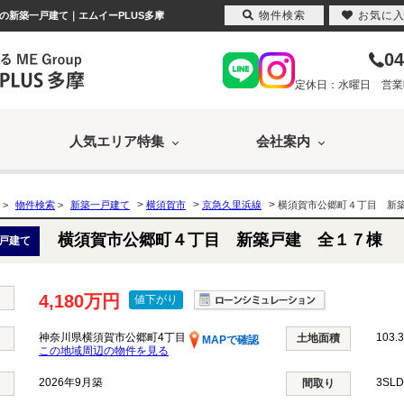
物件検索
お気に
円の新築一戸建て｜エムイーPLUS多摩
04
定休日：水曜日 営業時間
人気エリア特集
会社案内
>
>
>
>
物件検索
>
新築一戸建て
横須賀市
京急久里浜線
横須賀市公郷町４丁目 新
横須賀市公郷町４丁目 新築戸建 全１７棟
戸建て
4,180万円
値下がり
神奈川県横須賀市公郷町4丁目
103.
土地面積
MAPで確認
この地域周辺の物件を見る
2026年9月築
3SL
間取り