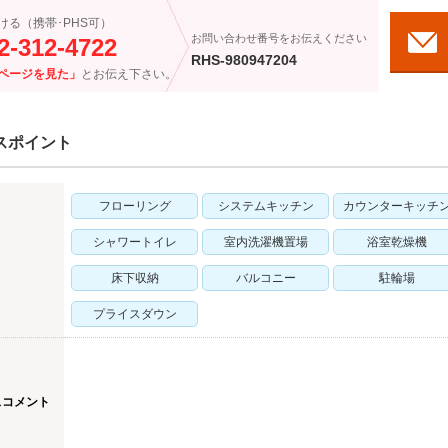
ける（携帯･PHS可）
お問い合わせ番号をお伝えください
2-312-4722
RHS-980947204
ページを見た」
とお伝え下さい。
スポイント
フローリング
システムキッチン
カウンターキッチ
シャワートイレ
室内洗濯機置場
浴室乾燥機
床下収納
バルコニー
駐輪場
プライスダウン
スコメント