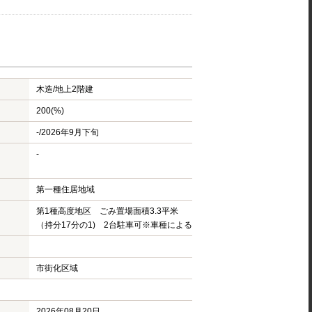
木造/
地上2階建
200(%)
-/2026年9月下旬
-
第一種住居地域
第1種高度地区 ごみ置場面積3.3平米
（持分17分の1) 2台駐車可※車種による
市街化区域
2026年08月20日