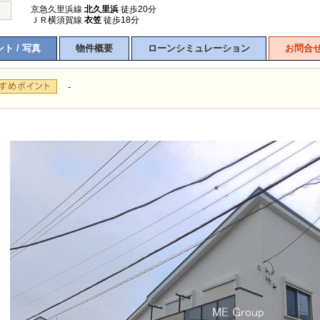
京急久里浜線
北久里浜
徒歩20分
ＪＲ横須賀線
衣笠
徒歩18分
ト / 写真
物件概要
ローンシミュレーション
お問合
-