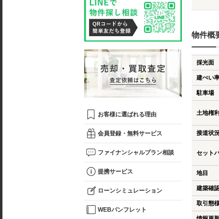
物件概
採光面
建ぺい
駐車場
土地権
お客様に選ばれる理由
接道状
会員登録・無料サービス
ファイナンシャルプラン相談
セット
提携サービス
地目
建築確
ローンシミュレーション
取引態
WEBパンフレット
情報更