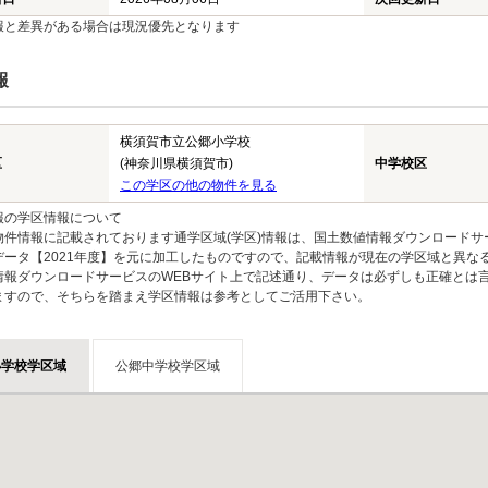
報と差異がある場合は現況優先となります
報
横須賀市立公郷小学校
区
(神奈川県横須賀市)
中学校区
この学区の他の物件を見る
報の学区情報について
物件情報に記載されております通学区域(学区)情報は、国土数値情報ダウンロードサ
データ【2021年度】を元に加工したものですので、記載情報が現在の学区域と異な
情報ダウンロードサービスのWEBサイト上で記述通り、データは必ずしも正確とは言
ますので、そちらを踏まえ学区情報は参考としてご活用下さい。
小学校学区域
公郷中学校学区域