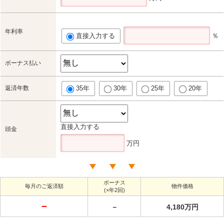
年利率
直接入力する
％
ボーナス払い
返済年数
35年
30年
25年
20年
直接入力する
頭金
万円
ボーナス
毎月のご返済額
物件価格
(×年2回)
－
－
4,180万円