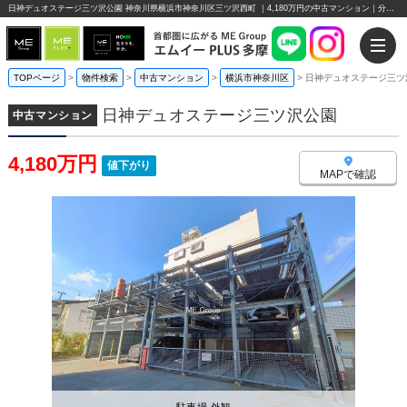
日神デュオステージ三ツ沢公園 神奈川県横浜市神奈川区三ツ沢西町 ｜4,180万円の中古マンション｜分譲住宅や新築物件｜エムイーPLUS多摩
TOPページ
>
物件検索
>
中古マンション
>
横浜市神奈川区
>
日神デュオステージ三ツ
日神デュオステージ三ツ沢公園
中古マンション
4,180万円
値下がり
MAPで確認