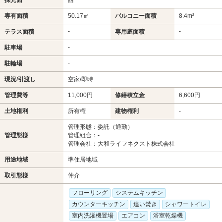
専有面積
50.17㎡
バルコニー面積
8.4m²
-
-
テラス面積
専用庭面積
-
駐車場
-
駐輪場
現況/引渡し
空家/即時
管理費等
11,000円
修繕積立金
6,600円
土地権利
所有権
建物権利
-
管理形態：委託（通勤）
管理態様
管理組合：-
管理会社：大和ライフネクスト株式会社
用途地域
準住居地域
取引態様
仲介
フローリング
システムキッチン
カウンターキッチン
追い焚き
シャワートイレ
室内洗濯機置場
エアコン
浴室乾燥機