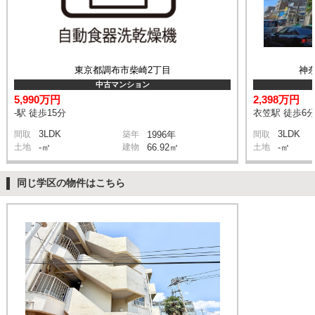
東京都調布市柴崎2丁目
神
中古マンション
5,990万円
2,398万円
-駅 徒歩15分
衣笠駅 徒歩6
3LDK
3LDK
間取
築年
1996年
間取
土地
-㎡
建物
66.92㎡
土地
-㎡
同じ学区の物件はこちら