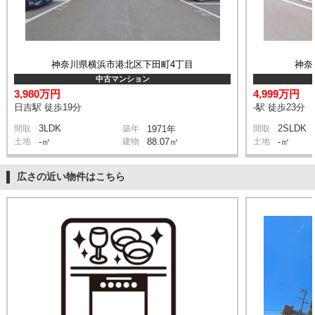
神奈川県横浜市港北区下田町4丁目
神奈
中古マンション
3,980万円
4,999万円
日吉駅 徒歩19分
-駅 徒歩23分
3LDK
2SLDK
間取
築年
1971年
間取
土地
-㎡
建物
88.07㎡
土地
-㎡
広さの近い物件はこちら