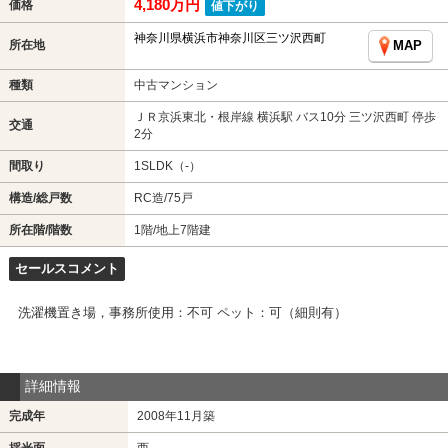
4,180万円
価格
値下がり
神奈川県横浜市神奈川区三ツ沢西町
所在地
MAP
種類
中古マンション
ＪＲ京浜東北・根岸線 横浜駅 バス10分 三ツ沢西町 停歩
交通
2分
間取り
1SLDK（-）
構造/総戸数
RC造/75戸
所在階/階数
1階/地上7階建
セールスコメント
洗濯機置き場，事務所使用：不可 ペット：可（細則有）
詳細情報
完成年
2008年11月築
採光面
西