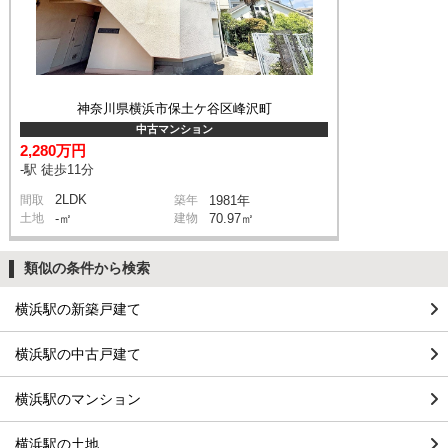
神奈川県横浜市保土ケ谷区峰沢町
中古マンション
2,280万円
-駅 徒歩11分
2LDK
間取
築年
1981年
土地
-㎡
建物
70.97㎡
類似の条件から検索
横浜駅の新築戸建て
横浜駅の中古戸建て
横浜駅のマンション
横浜駅の土地