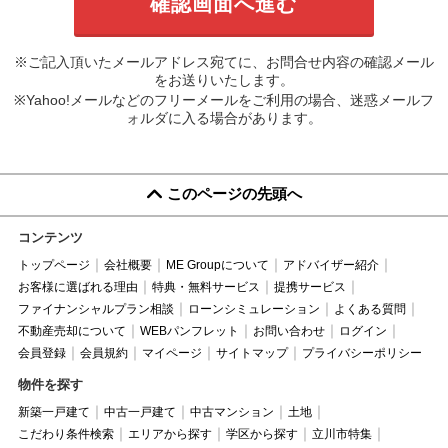
※ご記入頂いたメールアドレス宛てに、お問合せ内容の確認メール
をお送りいたします。
※Yahoo!メールなどのフリーメールをご利用の場合、迷惑メールフ
ォルダに入る場合があります。
このページの先頭へ
コンテンツ
トップページ
会社概要
ME Groupについて
アドバイザー紹介
お客様に選ばれる理由
特典・無料サービス
提携サービス
ファイナンシャルプラン相談
ローンシミュレーション
よくある質問
不動産売却について
WEBパンフレット
お問い合わせ
ログイン
会員登録
会員規約
マイページ
サイトマップ
プライバシーポリシー
物件を探す
新築一戸建て
中古一戸建て
中古マンション
土地
こだわり条件検索
エリアから探す
学区から探す
立川市特集