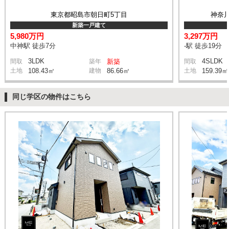
東京都昭島市朝日町5丁目
神奈
新築一戸建て
5,980万円
3,297万円
中神駅 徒歩7分
-駅 徒歩19分
3LDK
4SLDK
間取
築年
新築
間取
土地
108.43㎡
建物
86.66㎡
土地
159.39㎡
同じ学区の物件はこちら