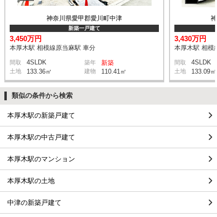
神奈川県愛甲郡愛川町中津
新築一戸建て
3,450万円
3,430万円
本厚木駅 相模線原当麻駅 車分
本厚木駅 相模
4SLDK
4SLDK
間取
築年
新築
間取
土地
133.36㎡
建物
110.41㎡
土地
133.09㎡
類似の条件から検索
本厚木駅の新築戸建て
本厚木駅の中古戸建て
本厚木駅のマンション
本厚木駅の土地
中津の新築戸建て