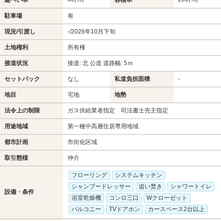
駐車場
有
現況/引渡し
-/2026年10月下旬
土地権利
所有権
接道状況
接道: 北 公道 道路幅: 5ｍ
セットバック
なし
私道負担面積
-
地目
宅地
地勢
法令上の制限
ガス供給業者指定 司法書士売主指定
用途地域
第一種中高層住居専用地域
都市計画
市街化区域
取引態様
仲介
フローリング
システムキッチン
シャンプードレッサー
追い焚き
シャワートイレ
設備・条件
浴室乾燥機
コンロ三口
Wクローゼット
バルコニー
TVドアホン
カースペース2台以上