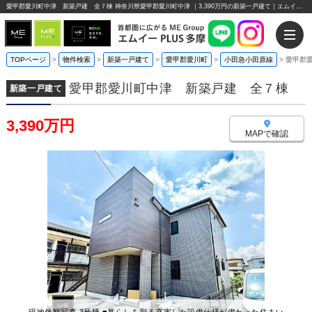
愛甲郡愛川町中津 新築戸建 全７棟 神奈川県愛甲郡愛川町中津 ｜3,390万円の新築一戸建て｜エムイーPLUS多摩
TOPページ
>
物件検索
>
新築一戸建て
>
愛甲郡愛川町
>
小田急小田原線
>
愛甲郡
愛甲郡愛川町中津 新築戸建 全７棟
新築一戸建て
3,390万円
MAPで確認