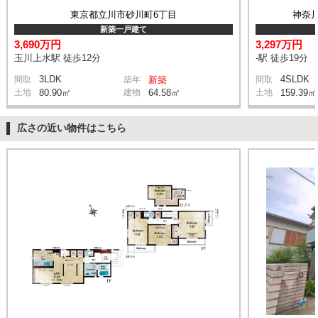
東京都立川市砂川町6丁目
神奈
新築一戸建て
3,690万円
3,297万円
玉川上水駅 徒歩12分
-駅 徒歩19分
3LDK
4SLDK
間取
築年
新築
間取
土地
80.90㎡
建物
64.58㎡
土地
159.39㎡
広さの近い物件はこちら