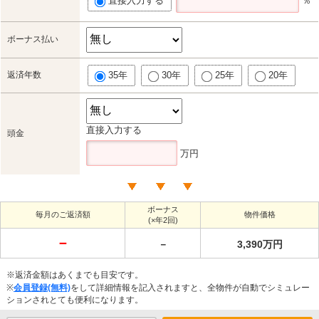
直接入力する
％
ボーナス払い
返済年数
35年
30年
25年
20年
直接入力する
頭金
万円
ボーナス
毎月のご返済額
物件価格
(×年2回)
－
－
3,390万円
※返済金額はあくまでも目安です。
※
会員登録(無料)
をして詳細情報を記入されますと、全物件が自動でシミュレー
ションされとても便利になります。