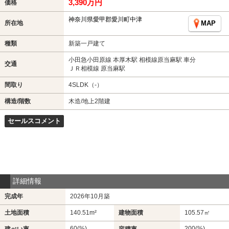
3,390万円
価格
神奈川県愛甲郡愛川町中津
所在地
MAP
種類
新築一戸建て
小田急小田原線 本厚木駅 相模線原当麻駅 車分
交通
ＪＲ相模線 原当麻駅
間取り
4SLDK（-）
構造/階数
木造/地上2階建
セールスコメント
詳細情報
完成年
2026年10月築
土地面積
140.51m²
建物面積
105.57㎡
60(%)
200(%)
建ぺい率
容積率