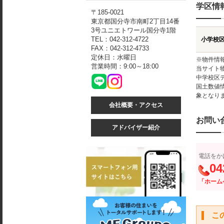
学区情
〒185-0021
東京都国分寺市南町2丁目14番
3号ユニエトワール国分寺1階
TEL：042-312-4722
小学校
FAX：042-312-4733
定休日：水曜日
※物件情
営業時間：9:00～18:00
当サイト
中学校区
国土数値
象となり
会社概要・アクセス
お問い
アドバイザー紹介
電話をか
04
「ホーム
こ