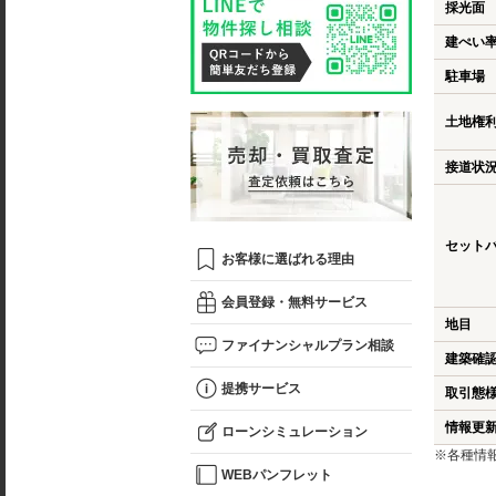
採光面
建ぺい
駐車場
土地権
接道状
セット
お客様に選ばれる理由
会員登録・無料サービス
地目
ファイナンシャルプラン相談
建築確
提携サービス
取引態
情報更
ローンシミュレーション
※各種情
WEBパンフレット