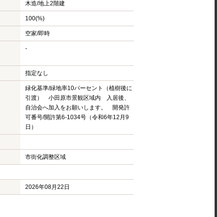
木造/
地上2階建
100(%)
空家/即時
-
指定なし
緑化基準/緑地率10パーセント（植樹後に
引渡） 小田原市景観区域内 入居後、
自治会へ加入をお願いします。 開発許
可番号/開許第6-1034号（令和6年12月9
日）
市街化調整区域
2026年08月22日