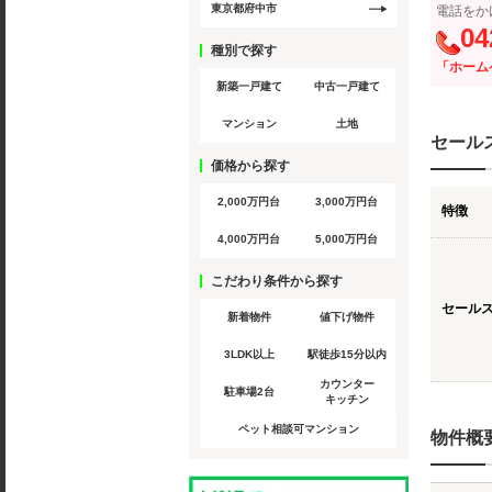
東京都府中市
電話をか
04
種別で探す
「ホーム
新築一戸建て
中古一戸建て
マンション
土地
セール
価格から探す
2,000万円台
3,000万円台
特徴
4,000万円台
5,000万円台
こだわり条件から探す
セール
新着物件
値下げ物件
3LDK以上
駅徒歩15分以内
カウンター
駐車場2台
キッチン
ペット相談可マンション
物件概