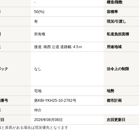
-
構造/階数
率
50(%)
容積率
有
現況/引渡し
利
所有権
私道負担面積
況
接道: 南西 公道 道路幅: 4.5ｍ
用途地域
バック
なし
法令上の制限
宅地
地勢
認番号
第KBI-YKH25-10-2762号
都市計画
様
仲介
新日
2026年08月08日
次回更新日
報と差異がある場合は現況優先となります