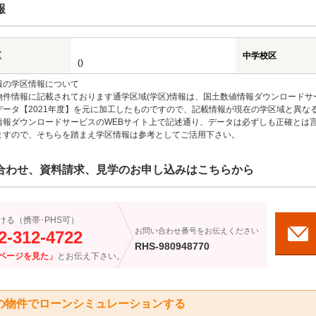
報
区
中学校区
()
報の学区情報について
物件情報に記載されております通学区域(学区)情報は、国土数値情報ダウンロードサ
データ【2021年度】を元に加工したものですので、記載情報が現在の学区域と異な
情報ダウンロードサービスのWEBサイト上で記述通り、データは必ずしも正確とは言
ますので、そちらを踏まえ学区情報は参考としてご活用下さい。
合わせ、資料請求、見学のお申し込みはこちらから
ける（携帯･PHS可）
お問い合わせ番号をお伝えください
2-312-4722
RHS-980948770
ページを見た」
とお伝え下さい。
の物件でローンシミュレーションする