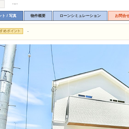
-
-
-
ト / 写真
物件概要
ローンシミュレーション
お問合
-