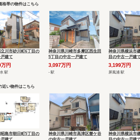
価格帯の物件はこちら
都立川市砂川町6丁目の
神奈川県川崎市多摩区西生田
神奈川県横浜市磯
一戸建て
5丁目の中古一戸建て
目の中古一戸建
90万円
3,097万円
3,199万円
水 駅
- 駅
屏風浦 駅
の近い物件はこちら
都昭島市朝日町5丁目の
神奈川県川崎市高津区蟹ケ谷
神奈川県横浜市磯
一戸建て
の中古一戸建て
目の中古一戸建