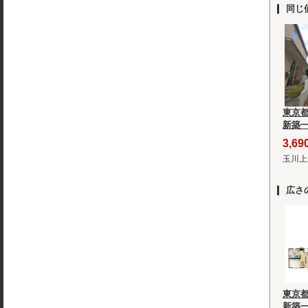
同じ
東京
新築
3,6
玉川上
広さ
東京
新築