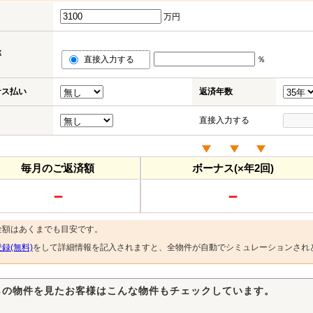
万円
率
直接入力する
％
ナス払い
返済年数
直接入力する
毎月のご返済額
ボーナス(×年2回)
－
－
金額はあくまでも目安です。
録(無料)
をして詳細情報を記入されますと、全物件が自動でシミュレーションされ
らの物件を見たお客様はこんな物件もチェックしています。