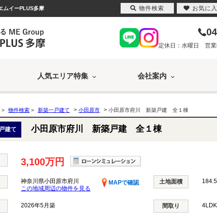
物件検索
お気に
エムイーPLUS多摩
04
定休日：水曜日 営業時間
人気エリア特集
会社案内
>
>
>
物件検索
>
新築一戸建て
小田原市
小田原市府川 新築戸建 全１棟
小田原市府川 新築戸建 全１棟
戸建て
3,100万円
神奈川県小田原市府川
184.
土地面積
MAPで確認
この地域周辺の物件を見る
2026年5月築
4LD
間取り