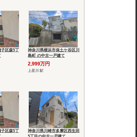
子区森5丁
神奈川県横浜市保土ケ谷区川
て
島町 の中古一戸建て
2,999万円
上星川 駅
子区森5丁
神奈川県川崎市多摩区西生田
て
5丁目の中古一戸建て