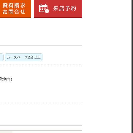
カースペース2台以上
譲地内）