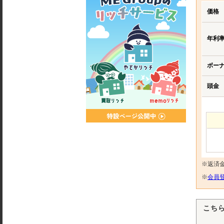
価格
年利
ボー
頭金
※返済
※
会員登
こち