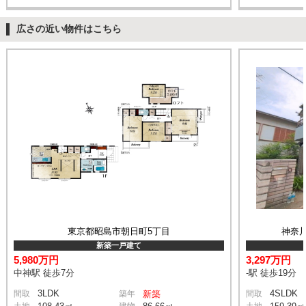
広さの近い物件はこちら
東京都昭島市朝日町5丁目
神奈
新築一戸建て
5,980万円
3,297万円
中神駅 徒歩7分
-駅 徒歩19分
3LDK
4SLDK
間取
築年
新築
間取
土地
建物
土地