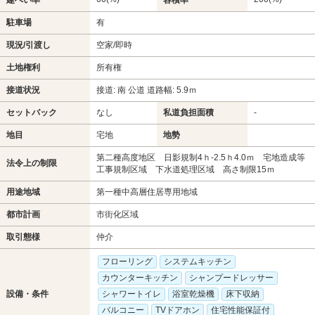
駐車場
有
現況/引渡し
空家/即時
土地権利
所有権
接道状況
接道: 南 公道 道路幅: 5.9ｍ
セットバック
なし
私道負担面積
-
地目
宅地
地勢
第二種高度地区 日影規制4ｈ-2.5ｈ4.0ｍ 宅地造成等
法令上の制限
工事規制区域 下水道処理区域 高さ制限15ｍ
用途地域
第一種中高層住居専用地域
都市計画
市街化区域
取引態様
仲介
フローリング
システムキッチン
カウンターキッチン
シャンプードレッサー
設備・条件
シャワートイレ
浴室乾燥機
床下収納
バルコニー
TVドアホン
住宅性能保証付