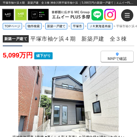
平塚市袖ケ浜４期 新築戸建 全３棟 神奈川県平塚市袖ケ浜 ｜5,099万円の新築一戸建て｜エムイーPLUS多摩
TOPページ
>
物件検索
>
新築一戸建て
>
平塚市
>
ＪＲ東海道本線
>
平塚市袖ケ浜
平塚市袖ケ浜４期 新築戸建 全３棟
新築一戸建て
5,099万円
値下がり
MAPで確認