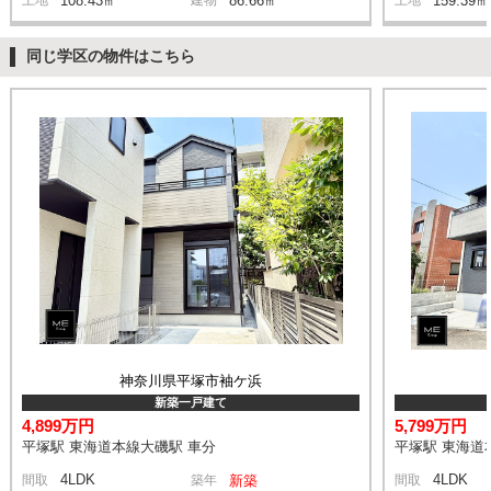
108.43㎡
86.66㎡
159.39㎡
同じ学区の物件はこちら
神奈川県平塚市袖ケ浜
新築一戸建て
4,899万円
5,799万円
平塚駅 東海道本線大磯駅 車分
平塚駅 東海道
4LDK
4LDK
間取
築年
新築
間取