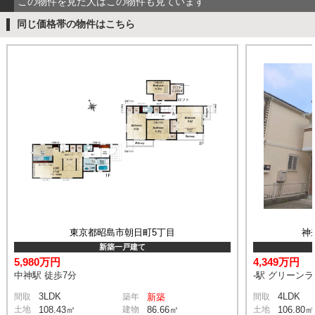
この物件を見た人はこの物件も見ています
同じ価格帯の物件はこちら
東京都昭島市朝日町5丁目
神
新築一戸建て
5,980万円
4,349万円
中神駅 徒歩7分
-駅 グリーン
3LDK
4LDK
間取
築年
新築
間取
土地
108.43㎡
建物
86.66㎡
土地
106.80㎡