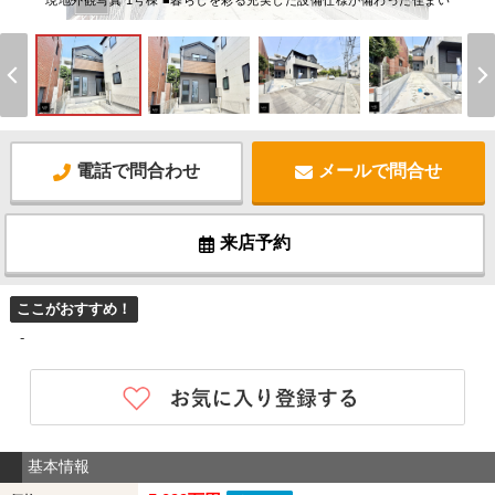
現地外観写真 1号棟 ■暮らしを彩る充実した設備仕様が備わった住まい
電話で問合わせ
メールで問合せ
来店予約
ここがおすすめ！
-
基本情報