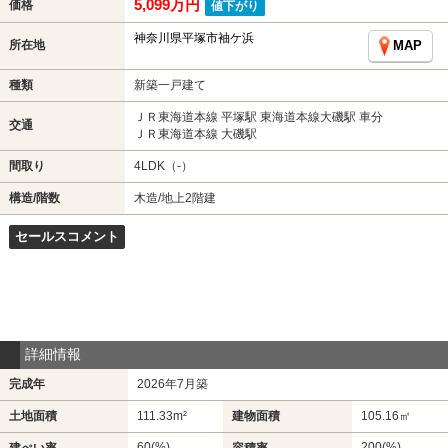
5,099万円
価格
値下がり
神奈川県平塚市袖ケ浜
所在地
MAP
種類
新築一戸建て
ＪＲ東海道本線 平塚駅 東海道本線大磯駅 車分
交通
ＪＲ東海道本線 大磯駅
間取り
4LDK（-）
構造/階数
木造/地上2階建
セールスコメント
詳細情報
完成年
2026年7月築
土地面積
111.33m²
建物面積
105.16㎡
60(%)
200(%)
建ぺい率
容積率