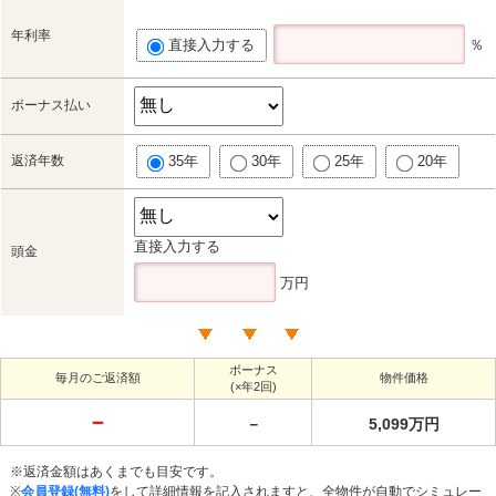
年利率
直接入力する
％
ボーナス払い
返済年数
35年
30年
25年
20年
直接入力する
頭金
万円
ボーナス
毎月のご返済額
物件価格
(×年2回)
－
－
5,099万円
※返済金額はあくまでも目安です。
※
会員登録(無料)
をして詳細情報を記入されますと、全物件が自動でシミュレー