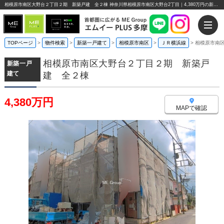
相模原市南区大野台２丁目２期 新築戸建 全２棟 神奈川県相模原市南区大野台2丁目｜4,380万円の新築一戸建て｜エムイーPLUS多摩
TOPページ
>
物件検索
>
新築一戸建て
>
相模原市南区
>
ＪＲ横浜線
>
相模原市南
相模原市南区大野台２丁目２期 新築戸
新築一戸
建て
建 全２棟
4,380万円
MAPで確認