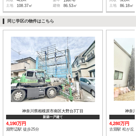
1997年
土地
108.37㎡
建物
86.53㎡
土地
86.18㎡
同じ学区の物件はこちら
神奈川県相模原市南区大野台3丁目
神奈
新築一戸建て
4,190万円
4,280万円
淵野辺駅 徒歩25分
古淵駅 松が丘 