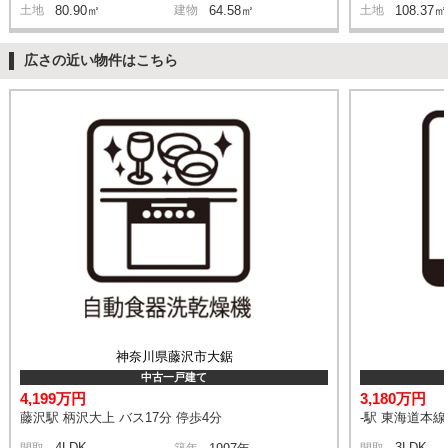
土地
80.90㎡
建物
64.58㎡
土地
108.37㎡
広さの近い物件はこちら
神奈川県藤沢市大鋸
中古一戸建て
4,199万円
3,180万円
藤沢駅 柄沢大上 バス17分 停歩4分
-駅 東海道本
4LDK
3LDK
間取
築年
間取