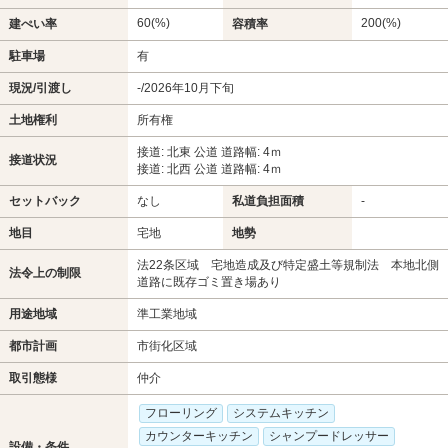
60(%)
200(%)
建ぺい率
容積率
駐車場
有
現況/引渡し
-/2026年10月下旬
土地権利
所有権
接道: 北東 公道 道路幅: 4ｍ
接道状況
接道: 北西 公道 道路幅: 4ｍ
セットバック
なし
私道負担面積
-
地目
宅地
地勢
法22条区域 宅地造成及び特定盛土等規制法 本地北側
法令上の制限
道路に既存ゴミ置き場あり
用途地域
準工業地域
都市計画
市街化区域
取引態様
仲介
フローリング
システムキッチン
カウンターキッチン
シャンプードレッサー
設備・条件