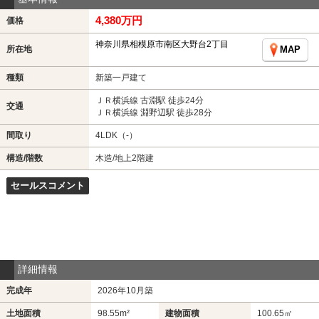
4,380万円
価格
神奈川県相模原市南区大野台2丁目
所在地
MAP
種類
新築一戸建て
ＪＲ横浜線 古淵駅 徒歩24分
交通
ＪＲ横浜線 淵野辺駅 徒歩28分
間取り
4LDK（-）
構造/階数
木造/地上2階建
セールスコメント
詳細情報
完成年
2026年10月築
土地面積
98.55m²
建物面積
100.65㎡