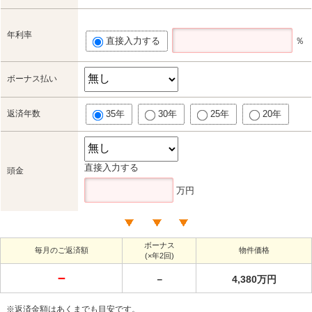
年利率
直接入力する
％
ボーナス払い
返済年数
35年
30年
25年
20年
直接入力する
頭金
万円
ボーナス
毎月のご返済額
物件価格
(×年2回)
－
－
4,380万円
※返済金額はあくまでも目安です。