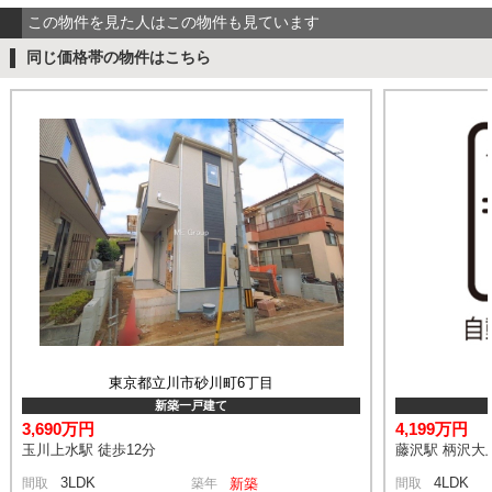
この物件を見た人はこの物件も見ています
同じ価格帯の物件はこちら
東京都立川市砂川町6丁目
新築一戸建て
3,690万円
4,199万円
玉川上水駅 徒歩12分
藤沢駅 柄沢大上
3LDK
4LDK
間取
築年
新築
間取