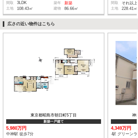
3LDK
間取
築年
新築
間取
それ以上
土地
108.43㎡
建物
86.66㎡
土地
228.41㎡
広さの近い物件はこちら
東京都昭島市朝日町5丁目
神
新築一戸建て
5,980万円
4,349万円
中神駅 徒歩7分
-駅 グリーン