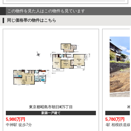
この物件を見た人はこの物件も見ています
同じ価格帯の物件はこちら
東京都昭島市朝日町5丁目
新築一戸建て
5,980万円
5,780万円
中神駅 徒歩7分
-駅 相模鉄道