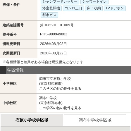
シャンプードレッサー
シャワートイレ
設備・条件
浴室乾燥機
コンロ三口
床下収納
TVドアホン
都市ガス
建築確認番号
第R08SHC101009号
RHS-980949882
物件番号
情報更新日
2026年08月08日
次回更新日
2026年08月22日
※各種情報と差異がある場合は現況優先となります
学区情報
調布市立石原小学校
小学校区
(東京都調布市)
この学区の他の物件を見る
調布中学校
中学校区
(東京都調布市)
この学区の他の物件を見る
石原小学校学区域
調布中学校学区域