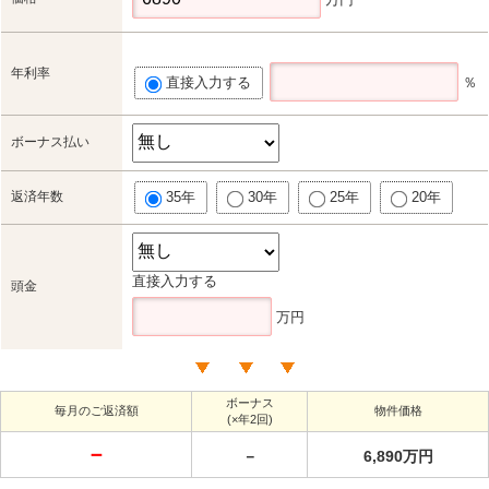
年利率
直接入力する
％
ボーナス払い
返済年数
35年
30年
25年
20年
直接入力する
頭金
万円
ボーナス
毎月のご返済額
物件価格
(×年2回)
－
－
6,890万円