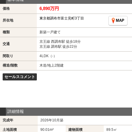
6,890万円
価格
東京都調布市富士見町3丁目
所在地
MAP
種類
新築一戸建て
京王線 西調布駅 徒歩18分
交通
京王線 調布駅 徒歩22分
間取り
4LDK（-）
構造/階数
木造/地上2階建
セールスコメント
詳細情報
完成年
2026年10月築
土地面積
90.01m²
建物面積
89.5㎡