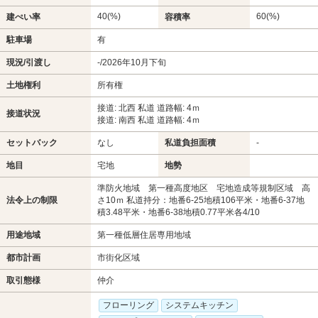
40(%)
60(%)
建ぺい率
容積率
駐車場
有
現況/引渡し
-/2026年10月下旬
土地権利
所有権
接道: 北西 私道 道路幅: 4ｍ
接道状況
接道: 南西 私道 道路幅: 4ｍ
セットバック
なし
私道負担面積
-
地目
宅地
地勢
準防火地域 第一種高度地区 宅地造成等規制区域 高
法令上の制限
さ10ｍ 私道持分：地番6-25地積106平米・地番6-37地
積3.48平米・地番6-38地積0.77平米各4/10
用途地域
第一種低層住居専用地域
都市計画
市街化区域
取引態様
仲介
フローリング
システムキッチン