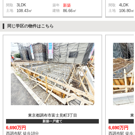
3LDK
4LDK
間取
築年
新築
間取
土地
108.43㎡
建物
86.66㎡
土地
106.80㎡
同じ学区の物件はこちら
東京都調布市富士見町3丁目
東
新築一戸建て
6,690万円
6,690万円
西調布駅 徒歩18分
西調布駅 徒歩1