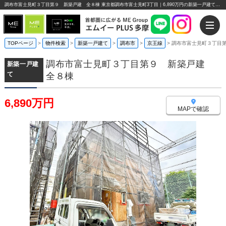
調布市富士見町３丁目第９ 新築戸建 全８棟 東京都調布市富士見町3丁目｜6,890万円の新築一戸建て｜エムイーPLUS多摩
TOPページ
>
物件検索
>
新築一戸建て
>
調布市
>
京王線
>
調布市富士見町３丁目
調布市富士見町３丁目第９ 新築戸建
新築一戸建
て
全８棟
6,890万円
MAPで確認